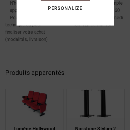
N'hésitez pas à
Commande sur simple
PERSONALIZE
appeler !
appel au 06 72 61 60
Pour toute question
98 du mardi au samedi
technique ou pour
10h-12h et 14h-19h
finaliser votre achat
(modalités, livraison)
Produits apparentés
Lumène Hollywood
Norstone Stylum 2