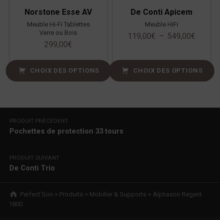
Norstone Esse AV
De Conti Apicem
Meuble Hi-Fi Tablettes
Meuble HiFi
Verre ou Bois
119,00
€
–
549,00
€
299,00
€
CHOIX DES OPTIONS
CHOIX DES OPTIONS
Navigation de l’article
PRODUIT PRÉCÉDENT
Pochettes de protection 33 tours
PRODUIT SUIVANT
De Conti Trio
Breadcrumbs navigation
Perfect’Son
>
Produits
>
Mobilier & Supports
>
Alphason Regent
1800