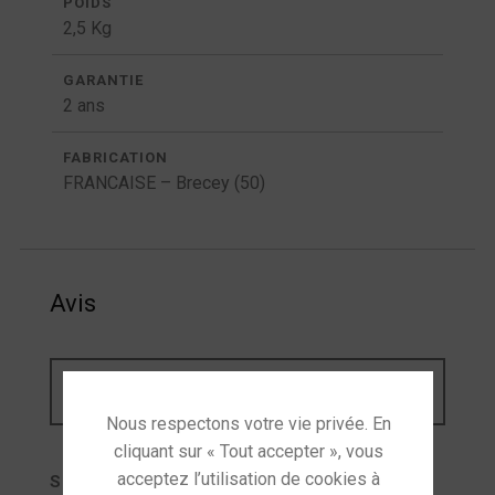
POIDS
2,5 Kg
GARANTIE
2 ans
FABRICATION
FRANCAISE – Brecey (50)
Avis
Il n’y pas encore d’avis.
SOYEZ LE PREMIER À LAISSER VOTRE AVIS