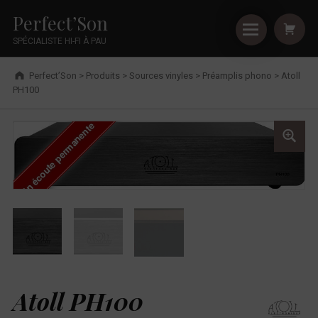
Primary Menu
Shopping
Skip to footer
Skip to main navigation
Skip to shopping cart
Skip to main content
Cookies management panel
Atoll PH100 - Perfect’Son
Perfect’Son
SPÉCIALISTE HI-FI À PAU
Breadcrumbs navigation
Perfect’Son
>
Produits
>
Sources vinyles
>
Préamplis phono
>
Atoll
PH100
En écoute permanente
Atoll PH100