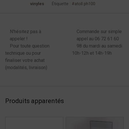
vinyles
Étiquette :
atoll ph100
enu latéral produits
N'hésitez pas à
Commande sur simple
appeler !
appel au 06 72 61 60
Pour toute question
98 du mardi au samedi
technique ou pour
10h-12h et 14h-19h
finaliser votre achat
(modalités, livraison)
Produits apparentés