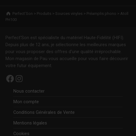
Breadcrumbs navigation
Perfect’Son
>
Produits
>
Sources vinyles
>
Préamplis phono
>
Atoll
PH100
Perfect'Son est spécialiste du matériel Haute-Fidélité (HIFI).
Depuis plus de 12 ans, je sélectionne les meilleures marques
pour vous proposer des offres d'une qualité irréprochable.
Mon magasin de Pau vous accueille pour vous faire découvrir
votre futur équipement.
Facebook
Instagram
Nous contacter
Mon compte
Conditions Générales de Vente
Mentions légales
Cookies