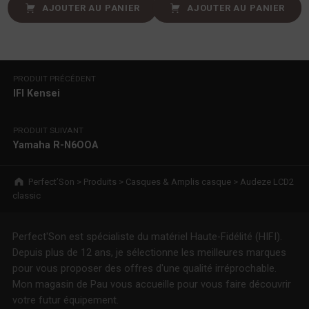
AJOUTER AU PANIER
AJOUTER AU PANIER
Navigation de l’article
PRODUIT PRÉCÉDENT
IFI Kensei
PRODUIT SUIVANT
Yamaha R-N6OOA
Breadcrumbs navigation
Perfect’Son
>
Produits
>
Casques & Amplis casque
>
Audeze LCD2
classic
Perfect'Son est spécialiste du matériel Haute-Fidélité (HIFI).
Depuis plus de 12 ans, je sélectionne les meilleures marques
pour vous proposer des offres d'une qualité irréprochable.
Mon magasin de Pau vous accueille pour vous faire découvrir
votre futur équipement.