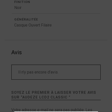
FINITION
Noir
GÉNÉRALITÉE
Casque Ouvert Filaire
Avis
Il n’y pas encore d’avis.
SOYEZ LE PREMIER À LAISSER VOTRE AVIS
SUR “
AUDEZE LCD2 CLASSIC
”
Votre adresse e-mail ne sera pas publiée.
Les