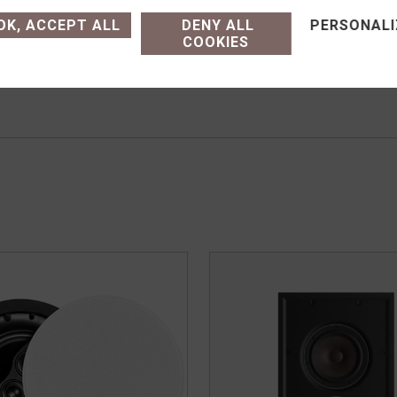
K, ACCEPT ALL
DENY ALL
PERSONALI
Commande sur simple appe
COOKIES
e achat (modalités, livraison)
14h-19h