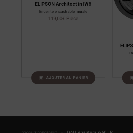
ELIPSON Architect in IW6
Enceinte encastrable murale
119,00
€
Pièce
ELIP
En
AJOUTER AU PANIER
Navigation de l’article
DALI Phantom K-60 LP
PRODUIT PRÉCÉDENT