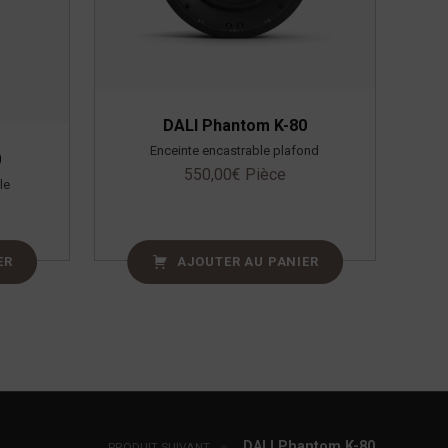
DALI Phantom K-80
Enceinte encastrable plafond
0
550,00
€
Pièce
le
ER
AJOUTER AU PANIER
DALI Phantom K-80
PRODUIT SUIVANT