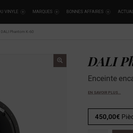
U VINYLE
MARQUES
BONNES AFFAIRES
ACTUAL
>
DALI Phantom K-60
DALI P
Enceinte enc
EN SAVOIR PLUS…
450,00
€
Piè
quantité de DALI Phantom K-60