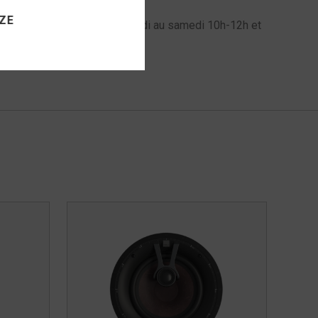
ZE
l au 06 72 61 60 98 du mardi au samedi 10h-12h et