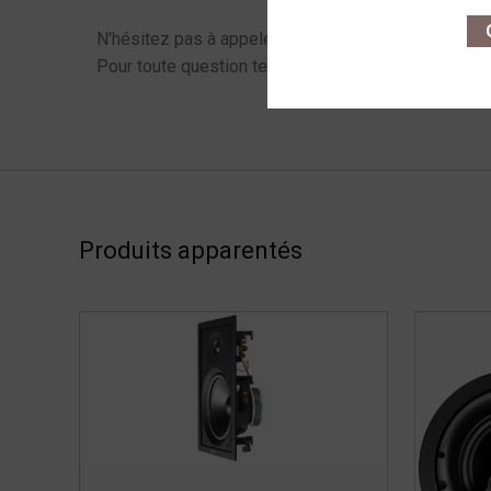
O
N'hésitez pas à appeler !
Pour toute question technique ou pour finaliser votr
Produits apparentés