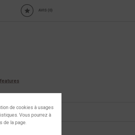
AVIS (0)
features
 plafond dali
 to activate