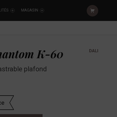
Shopping cart:
ITÉS
MAGASIN
hantom K-60
DALI
astrable plafond
ce