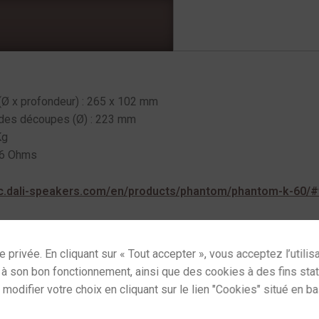
Ø x profondeur) : 265 x 102 mm
des découpes (Ø) : 223 mm
Kg
 6 Ohms
tic.dali-speakers.com/en/products/phantom/phantom-k-60/#
Encastrables
,
Plafond
,
Plafond
Étiquette :
enceinte encastrable
ses cookies and gives you control over what you want