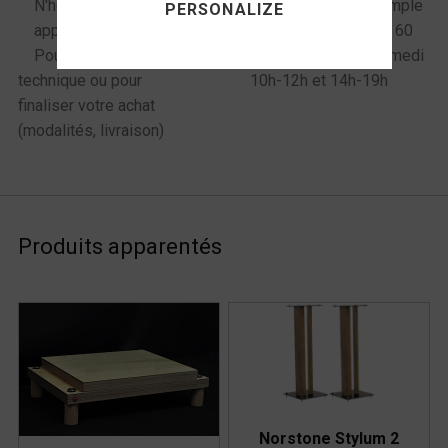
N'hésitez pas à
Commande sur simple
PERSONALIZE
appeler !
appel au 06 72 61 60
Pour toute question
98 du mardi au samedi
technique ou pour
10h-12h et 14h-19h
finaliser votre achat
(modalités, livraison)
Produits apparentés
Norstone Stylum 2