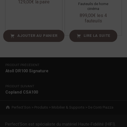
129,00
€
la paire
Fauteuils de home
cinéma
899,00
€
les 4
fauteuils
AJOUTER AU PANIER
LIRE LA SUITE
Navigation de l’article
PRODUIT PRÉCÉDENT
Atoll DR100 Signature
PRODUIT SUIVANT
Copland CSA100
Breadcrumbs navigation
Perfect’Son
>
Produits
>
Mobilier & Supports
>
De Conti Piazza
Perfect'Son est spécialiste du matériel Haute-Fidélité (HIFI).