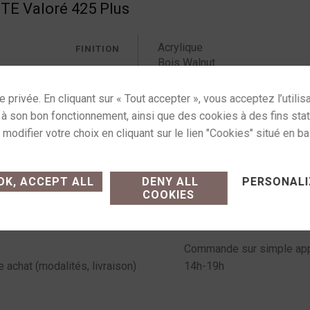
E Valoré 425 Plus
Acrylique
FINITION
Bois Walnut
Noir satiné
Silver
ses cookies and gives you control over what you want
Catégorie :
Pack clés en main
K, ACCEPT ALL
DENY ALL
PERSONALI
COOKIES
Commande sur simple appe
e achat (modalités, livraison)
14h-19h