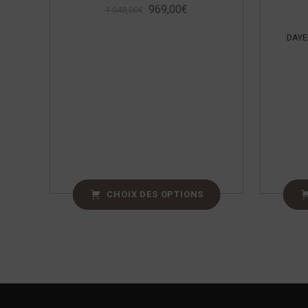
969,00
€
1 048,00
€
DAYE
CHOIX DES OPTIONS
Navigation de l’article