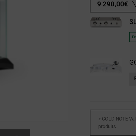
9 290,00
€
S
En
GO
« GOLD NOTE Val
produits.