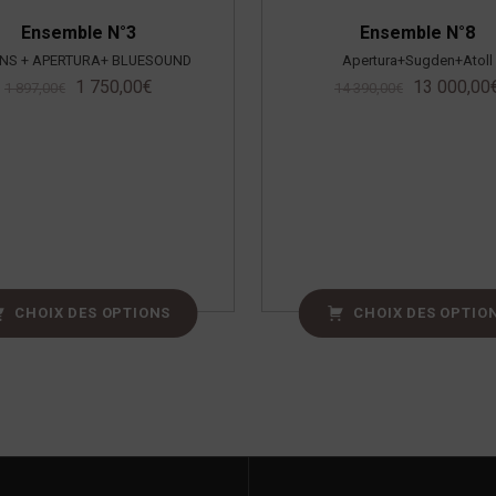
Ensemble N°3
Ensemble N°8
NS + APERTURA+ BLUESOUND
Apertura+Sugden+Atoll
1 750,00
€
13 000,00
1 897,00
€
14 390,00
€
CHOIX DES OPTIONS
CHOIX DES OPTIO