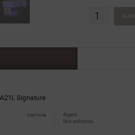
quantité de Ensemble N°7
AJO
A21L Signature
Argent
FINITION
Noir anthracite