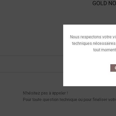
GOLD NOT
This site u
O
Menu latéral produits
N'hésitez pas à appeler !
Pour toute question technique ou pour finaliser votr