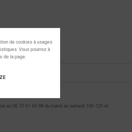
 to activate
ZE
l au 06 72 61 60 98 du mardi au samedi 10h-12h et