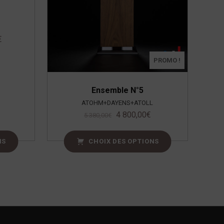
€
PROMO !
Ensemble N°5
ATOHM+DAYENS+ATOLL
4 800,00
€
5 380,00
€
NS
CHOIX DES OPTIONS