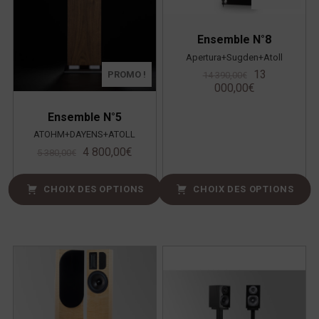
Ensemble N°8
Apertura+Sugden+Atoll
13
PROMO !
14 390,00
€
000,00
€
Ensemble N°5
ATOHM+DAYENS+ATOLL
4 800,00
€
5 380,00
€
CHOIX DES OPTIONS
CHOIX DES OPTIONS