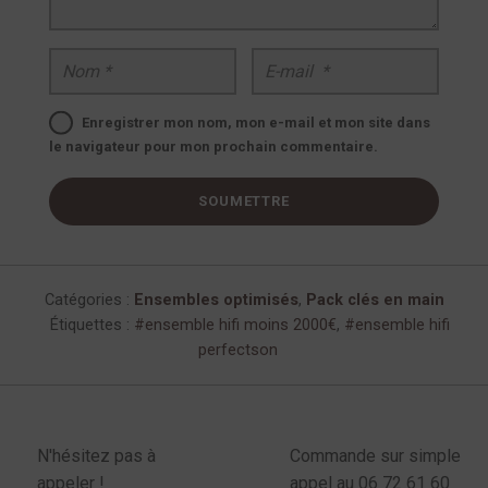
Nom
*
E-mail
*
Enregistrer mon nom, mon e-mail et mon site dans
le navigateur pour mon prochain commentaire.
Catégories :
Ensembles optimisés
,
Pack clés en main
Étiquettes :
ensemble hifi moins 2000€
,
ensemble hifi
perfectson
enu latéral produits
N'hésitez pas à
Commande sur simple
appeler !
appel au 06 72 61 60