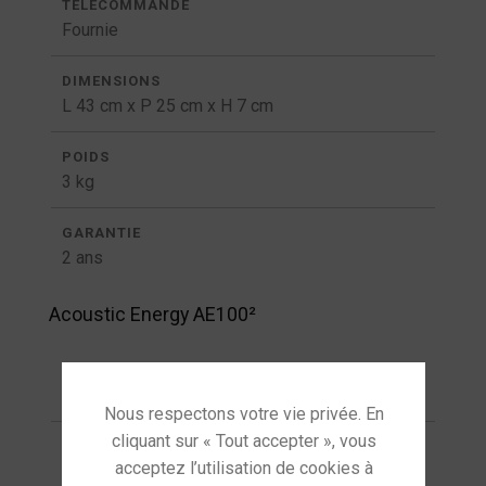
TÉLÉCOMMANDE
Fournie
DIMENSIONS
L 43 cm x P 25 cm x H 7 cm
POIDS
3 kg
GARANTIE
2 ans
Acoustic Energy AE100²
PUISSANCE
75 W maximum
HAUT PARLEURS
Grave/ médium 12cm + tweeter dôme