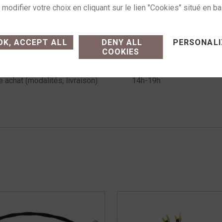
s :
Accessoires
,
Câbles et accessoires
Étiquette :
fiches ban
ses cookies and gives you control over what you want
K, ACCEPT ALL
DENY ALL
PERSONALI
COOKIES
Commande sur simple appe
e achat (modalités, livraison)
14h-19h