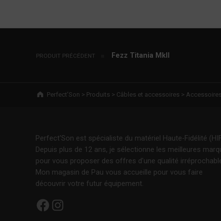
Navigation de l’article
Fezz Titania MkII
PRODUIT PRÉCÉDENT
Breadcrumbs navigation
Perfect’Son
>
Produits
>
Câbles et accessoires
>
Accessoire
Perfect'Son est spécialiste du matériel Haute-Fidélité (HIF
Depuis plus de 12 ans, je sélectionne les meilleures mar
pour vous proposer des offres d'une qualité irréprochabl
Mon magasin de Pau vous accueille pour vous faire
découvrir votre futur équipement.
Facebook
Instagram