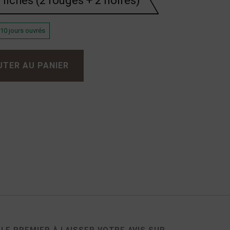
 fiches (2 rouges + 2 noires)
 10 jours ouvrés
UTER AU PANIER