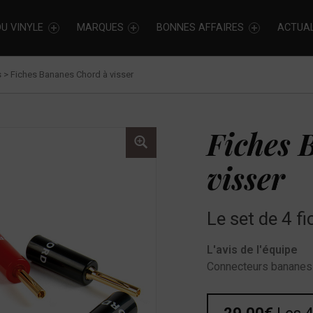
U VINYLE
MARQUES
BONNES AFFAIRES
ACTUAL
s
>
Fiches Bananes Chord à visser
Fiches 
visser
Le set de 4 f
L'avis de l'équipe
Connecteurs bananes 