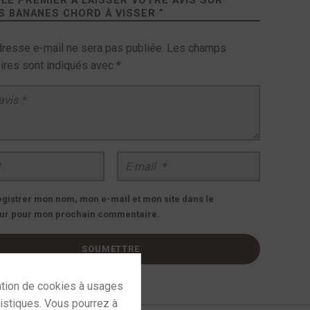
LE PREMIER À LAISSER VOTRE AVIS SUR
S BANANES CHORD À VISSER
”
dresse e-mail ne sera pas publiée.
Les champs
oires sont indiqués avec
*
E-mail
*
egistrer mon nom, mon e-mail et mon site dans le
ur pour mon prochain commentaire.