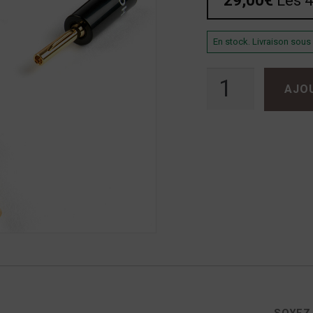
29,00
€
Les 4
En stock. Livraison sous
quantité de Fiches Bananes Chord à visser
AJO