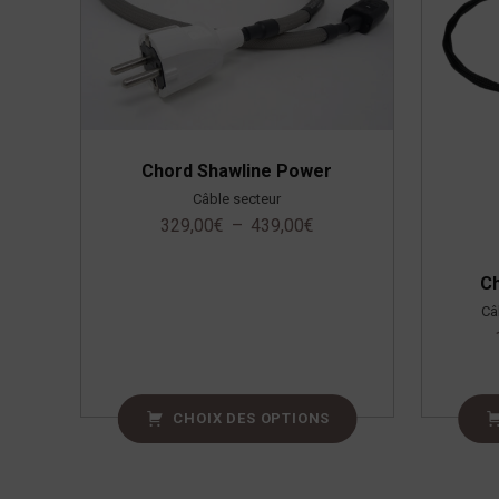
Chord Shawline Power
Câble secteur
329,00
€
–
439,00
€
Ch
Câ
CHOIX DES OPTIONS