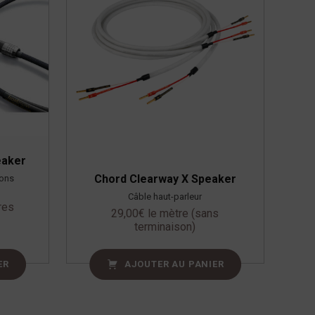
eaker
Chord Clearway X Speaker
sons
Câble haut-parleur
res
29,00
€
le mètre (sans
terminaison)
ER
AJOUTER AU PANIER