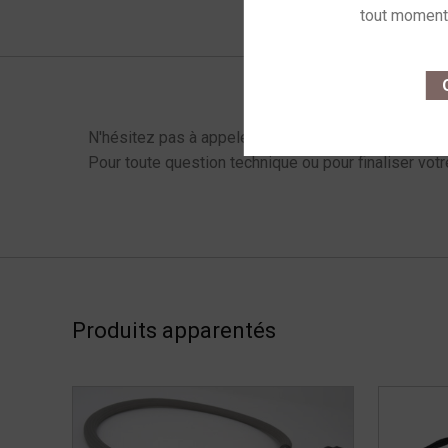
Catégorie
This site u
Menu latéral produits
O
N'hésitez pas à appeler !
Pour toute question technique ou pour finaliser votr
Produits apparentés