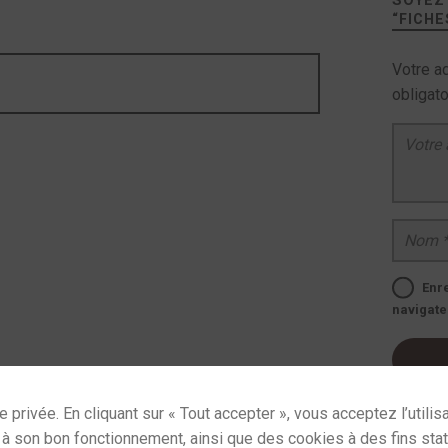
SOYEZ 
“
FICHE
Votre a
obligat
Votre avis
*
Nom
*
Enr
navigate