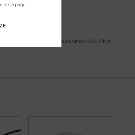
anes chord
 to activate
ZE
l au 06 72 61 60 98 du mardi au samedi 10h-12h et