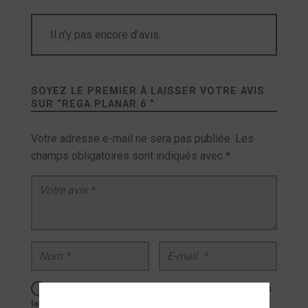
Il n’y pas encore d’avis.
SOYEZ LE PREMIER À LAISSER VOTRE AVIS
SUR “
REGA PLANAR 6
”
Votre adresse e-mail ne sera pas publiée.
Les
champs obligatoires sont indiqués avec
*
Votre avis
*
Nom
*
E-mail
*
Enregistrer mon nom, mon e-mail et mon site dans
le navigateur pour mon prochain commentaire.