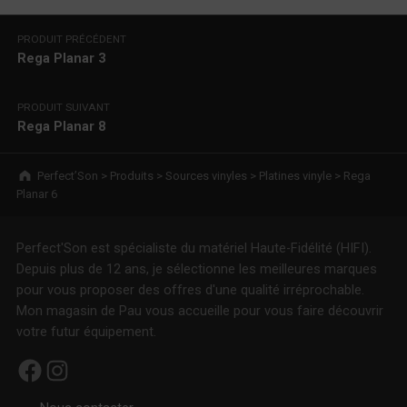
Navigation de l’article
PRODUIT PRÉCÉDENT
Rega Planar 3
PRODUIT SUIVANT
Rega Planar 8
Breadcrumbs navigation
Perfect’Son
>
Produits
>
Sources vinyles
>
Platines vinyle
>
Rega
Planar 6
Perfect'Son est spécialiste du matériel Haute-Fidélité (HIFI).
Depuis plus de 12 ans, je sélectionne les meilleures marques
pour vous proposer des offres d'une qualité irréprochable.
Mon magasin de Pau vous accueille pour vous faire découvrir
votre futur équipement.
Facebook
Instagram