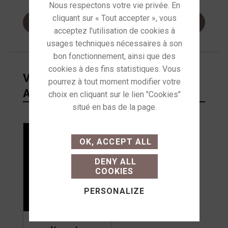
VOUS AIMEREZ PEUT-ÊTRE
AUSSI…
This site uses cookies and
gives you control over
OK, ACCEPT ALL
what you want to activate
DENY ALL
COOKIES
PERSONALIZE