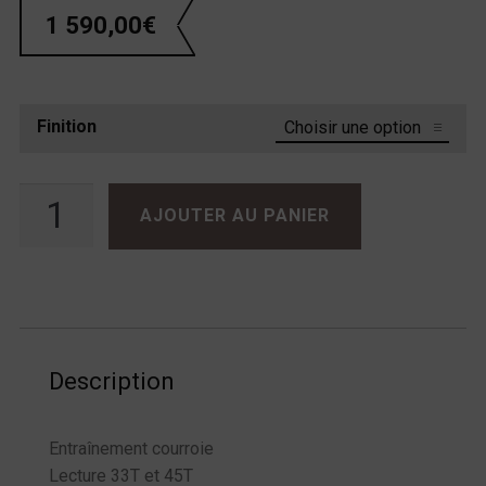
1 590,00
€
Finition
quantité de Rega Planar 6
AJOUTER AU PANIER
Description
Entraînement courroie
Lecture 33T et 45T