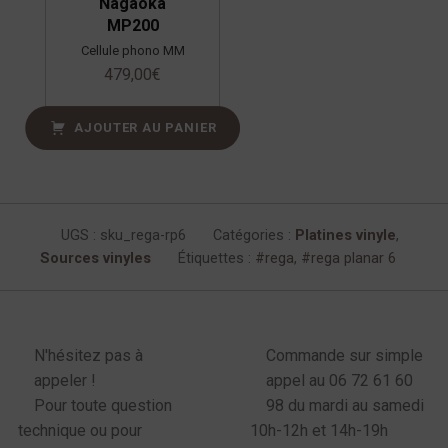
Nagaoka
MP200
Cellule phono MM
479,00
€
AJOUTER AU PANIER
UGS :
sku_rega-rp6
Catégories :
Platines vinyle
,
Sources vinyles
Étiquettes :
rega
,
rega planar 6
enu latéral produits
N'hésitez pas à
Commande sur simple
appeler !
appel au 06 72 61 60
Pour toute question
98 du mardi au samedi
technique ou pour
10h-12h et 14h-19h