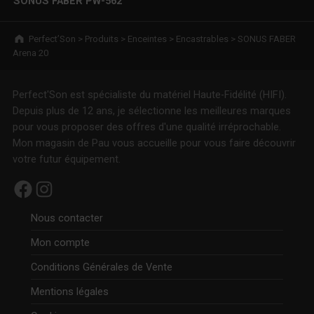
SONUS FABER PW-562
Breadcrumbs navigation
Perfect’Son
>
Produits
>
Enceintes
>
Encastrables
>
SONUS FABER
Arena 20
Perfect'Son est spécialiste du matériel Haute-Fidélité (HIFI).
Depuis plus de 12 ans, je sélectionne les meilleures marques
pour vous proposer des offres d'une qualité irréprochable.
Mon magasin de Pau vous accueille pour vous faire découvrir
votre futur équipement.
Facebook
Instagram
Nous contacter
Mon compte
Conditions Générales de Vente
Mentions légales