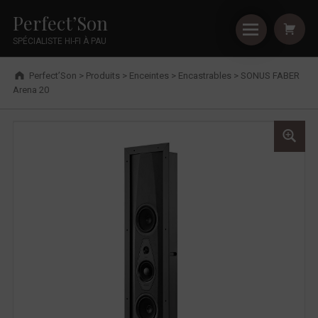
Primary Menu
Shopping
Skip to footer
Skip to main navigation
Skip to shopping cart
Skip to main content
Cookies management panel
SONUS FABER Arena 20 - Perfect’Son
Perfect’Son
SPÉCIALISTE HI-FI À PAU
Breadcrumbs navigation
Perfect’Son
>
Produits
>
Enceintes
>
Encastrables
>
SONUS FABER
Arena 20