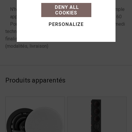
what you want to activate
DENY ALL
N'hésitez pas à
Commande sur simple
COOKIES
appeler !
appel au 06 72 61 60
Pour toute question
98 du mardi au samedi
PERSONALIZE
technique ou pour
10h-12h et 14h-19h
finaliser votre achat
(modalités, livraison)
Produits apparentés