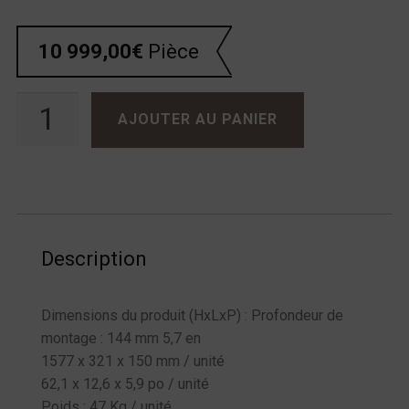
10 999,00
€
Pièce
quantité de SONUS FABER Arena 20
AJOUTER AU PANIER
Description
Dimensions du produit (HxLxP) : Profondeur de
montage : 144 mm 5,7 en
1577 x 321 x 150 mm / unité
62,1 x 12,6 x 5,9 po / unité
Poids : 47 Kg / unité