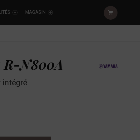
Shopping cart:
ITÉS
MAGASIN
 R-N800A
 intégré