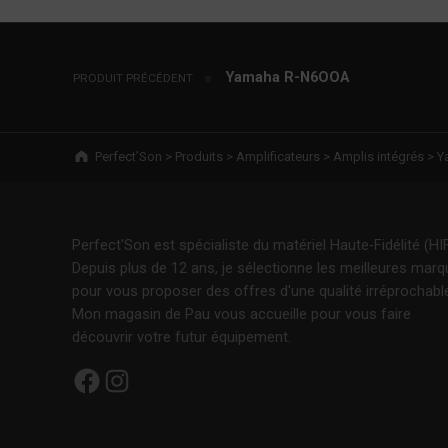
Navigation de l’article
Yamaha R-N6OOA
PRODUIT PRÉCÉDENT
Breadcrumbs navigation
Perfect’Son
>
Produits
>
Amplificateurs
>
Amplis intégrés
>
Y
Perfect'Son est spécialiste du matériel Haute-Fidélité (HIF
Depuis plus de 12 ans, je sélectionne les meilleures mar
pour vous proposer des offres d'une qualité irréprochabl
Mon magasin de Pau vous accueille pour vous faire
découvrir votre futur équipement.
Facebook
Instagram