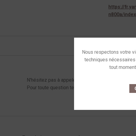
https://fr.
n800a/index
Menu latéral produits
This site u
N'hésitez pas à appeler !
Pour toute question technique ou pour finaliser votr
O