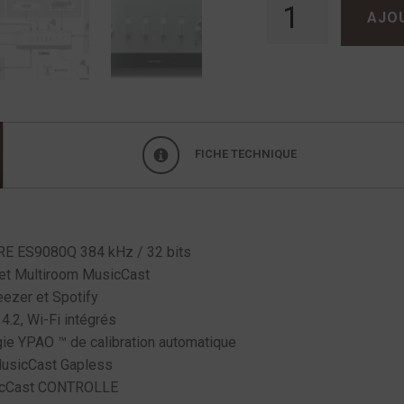
AJO
FICHE TECHNIQUE
E ES9080Q 384 kHz / 32 bits
 et Multiroom MusicCast
ezer et Spotify
4.2, Wi-Fi intégrés
ie YPAO ™ de calibration automatique
MusicCast Gapless
icCast CONTROLLE