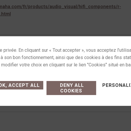
yamaha.com/fr/products/audio_visual/hifi_components/r-
.html
Catégories :
Amplificateurs
,
Amplis intégrés
ses cookies and gives you control over what you want
Commande sur simple appe
e achat (modalités, livraison)
14h-19h
K, ACCEPT ALL
DENY ALL
PERSONALI
COOKIES