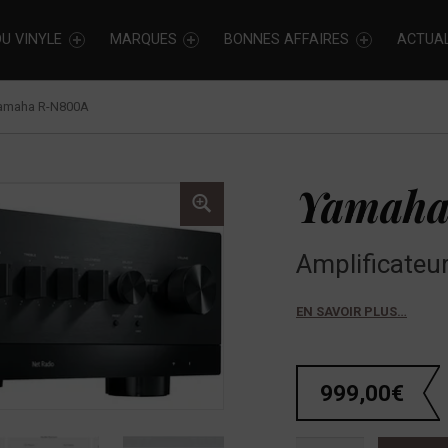
U VINYLE
MARQUES
BONNES AFFAIRES
ACTUAL
amaha R-N800A
Yamaha
Amplificateur
EN SAVOIR PLUS…
999,00
€
quantité de Yamaha R-N800A