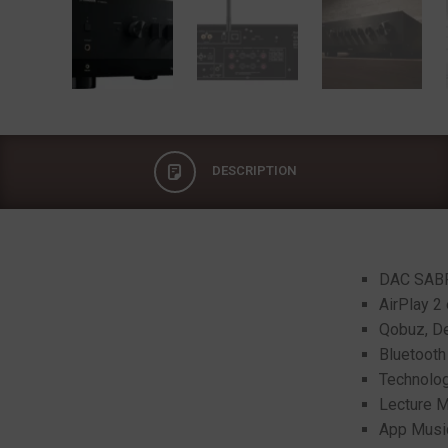
DESCRIPTION
Description
DAC SABR
AirPlay 2
Qobuz, De
Bluetooth 
Technolog
Lecture 
App Mus