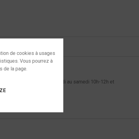
 to activate
l au 06 72 61 60 98 du mardi au samedi 10h-12h et
ZE