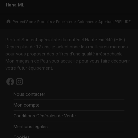
Hana ML
Breadcrumbs navigation
Perfect’Son
>
Produits
>
Enceintes
>
Colonnes
>
Apertura PRELUDE
Perfect'Son est spécialiste du matériel Haute-Fidélité (HIFI).
Depuis plus de 12 ans, je sélectionne les meilleures marques
pour vous proposer des offres d'une qualité irréprochable.
Mon magasin de Pau vous accueille pour vous faire découvrir
votre futur équipement.
Facebook
Instagram
Nous contacter
Mon compte
Conditions Générales de Vente
Mentions légales
Cookies