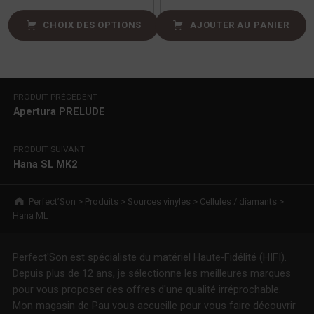
CHOIX DES OPTIONS
AJOUTER AU PANIER
Navigation de l’article
PRODUIT PRÉCÉDENT
Apertura PRELUDE
PRODUIT SUIVANT
Hana SL MK2
Breadcrumbs navigation
Perfect’Son
>
Produits
>
Sources vinyles
>
Cellules / diamants
>
Hana ML
Perfect'Son est spécialiste du matériel Haute-Fidélité (HIFI).
Depuis plus de 12 ans, je sélectionne les meilleures marques
pour vous proposer des offres d'une qualité irréprochable.
Mon magasin de Pau vous accueille pour vous faire découvrir