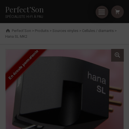
Primary Menu
Shopping
Skip to footer
Skip to main navigation
Skip to shopping cart
Skip to main content
Cookies management panel
Hana SL MK2 - Perfect’Son
Perfect’Son
SPÉCIALISTE HI-FI À PAU
Breadcrumbs navigation
Perfect’Son
>
Produits
>
Sources vinyles
>
Cellules / diamants
>
Hana SL MK2
En écoute permanente