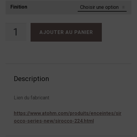
Finition
quantité de Atohm Sirocco 2.24
AJOUTER AU PANIER
Description
Lien du fabricant
https://www.atohm.com/produits/enceintes/sir
occo-series-new/sirocco-224.html