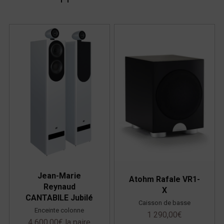
Jean-Marie
Atohm Rafale VR1-
Reynaud
X
CANTABILE Jubilé
Caisson de basse
Enceinte colonne
1 290,00
€
4 600,00
€
la paire