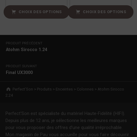
CHOIX DES OPTIONS
CHOIX DES OPTIONS
Navigation de l’article
PRODUIT PRÉCÉDENT
Atohm Sirocco 1.24
PRODUIT SUIVANT
Final UX3000
Breadcrumbs navigation
Perfect’Son
>
Produits
>
Enceintes
>
Colonnes
>
Atohm Sirocco
2.24
Perfect'Son est spécialiste du matériel Haute-Fidélité (HIFI).
Depuis plus de 12 ans, je sélectionne les meilleures marques
pour vous proposer des offres d'une qualité irréprochable.
Mon magasin de Pau vous accueille pour vous faire découvrir