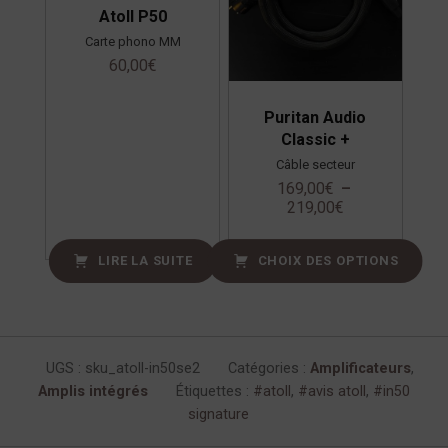
Atoll P50
Carte phono MM
60,00
€
Puritan Audio
Classic +
Câble secteur
169,00
€
–
219,00
€
LIRE LA SUITE
CHOIX DES OPTIONS
UGS :
sku_atoll-in50se2
Catégories :
Amplificateurs
,
Amplis intégrés
Étiquettes :
atoll
,
avis atoll
,
in50
signature