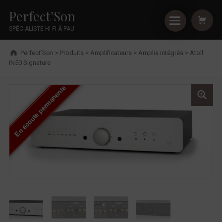
Primary Menu
Shopping
Skip to footer
Skip to main navigation
Skip to shopping cart
Skip to main content
Cookies management panel
Atoll IN50 Signature - Perfect’Son
Perfect’Son
SPÉCIALISTE HI-FI À PAU
Breadcrumbs navigation
Perfect’Son
>
Produits
>
Amplificateurs
>
Amplis intégrés
>
Atoll
IN50 Signature
En écoute permanente