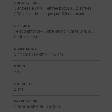
CONNECTIQUE
5 entrées RCA + 1 entrée bypass / 2 sorties
RCA + 1 sortie casque jack 3,5 en façade
OPTIONS
Télécommande / Carte phono / Carte SPDIF /
Carte numérique
DIMENSIONS
L 44 cm x H 9 cm x P 30 cm
POIDS
7 kg
GARANTIE
2 ans
FABRICATION
FRANCAISE – Brecey (50)