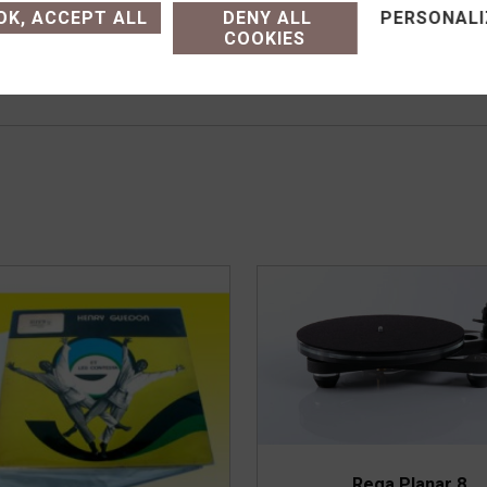
K, ACCEPT ALL
DENY ALL
PERSONALI
e achat (modalités, livraison)
14h-19h
COOKIES
Rega Planar 8