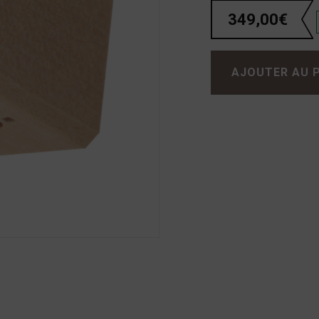
349,00
€
quantité de Grado Opus3
AJOUTER AU 