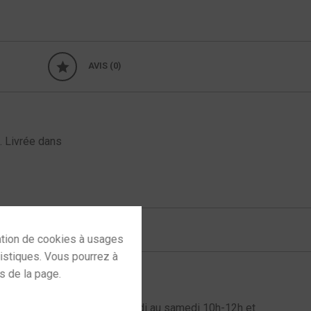
AVIS (0)
. Livrée dans
 to activate
l au 06 72 61 60 98 du mardi au samedi 10h-12h et