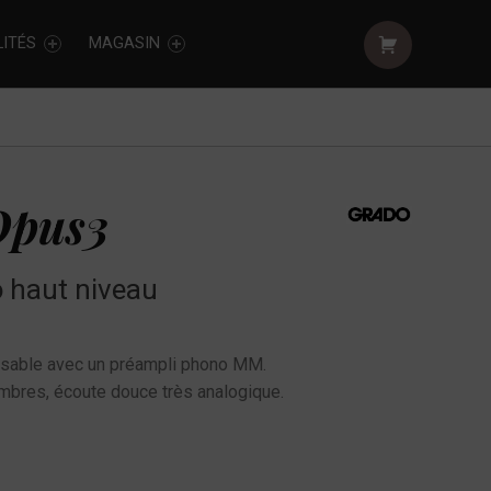
Shopping cart:
ITÉS
MAGASIN
Opus3
o haut niveau
ilisable avec un préampli phono MM.
mbres, écoute douce très analogique.