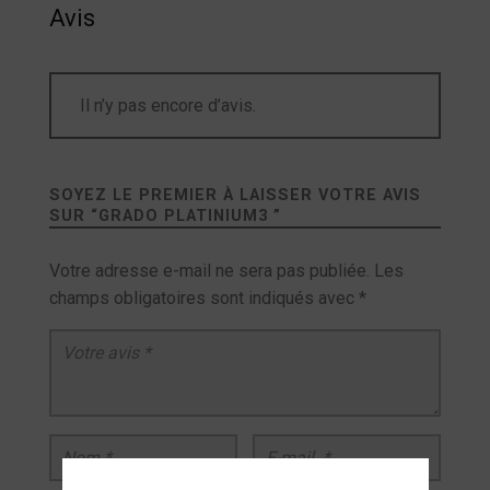
Avis
Il n’y pas encore d’avis.
SOYEZ LE PREMIER À LAISSER VOTRE AVIS
SUR “
GRADO PLATINIUM3
”
Votre adresse e-mail ne sera pas publiée.
Les
champs obligatoires sont indiqués avec
*
Votre avis
*
Nom
*
E-mail
*