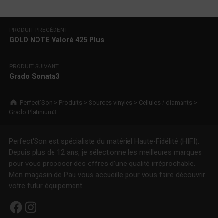
Navigation de l’article
PRODUIT PRÉCÉDENT
GOLD NOTE Valoré 425 Plus
PRODUIT SUIVANT
Grado Sonata3
Breadcrumbs navigation
Perfect’Son
>
Produits
>
Sources vinyles
>
Cellules / diamants
>
Grado Platinium3
Perfect'Son est spécialiste du matériel Haute-Fidélité (HIFI).
Depuis plus de 12 ans, je sélectionne les meilleures marques
pour vous proposer des offres d'une qualité irréprochable.
Mon magasin de Pau vous accueille pour vous faire découvrir
votre futur équipement.
Facebook
Instagram