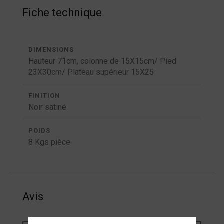
Fiche technique
DIMENSIONS
Hauteur 71cm, colonne de 15X15cm/ Pied
23X30cm/ Plateau supérieur 15X25
FINITION
Noir satiné
POIDS
8 Kgs pièce
Avis