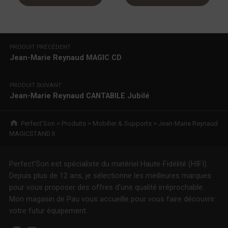
Navigation de l’article
PRODUIT PRÉCÉDENT
Jean-Marie Reynaud MAGIC CD
PRODUIT SUIVANT
Jean-Marie Reynaud CANTABILE Jubilé
Breadcrumbs navigation
Perfect’Son
>
Produits
>
Mobilier & Supports
>
Jean-Marie Reynaud
MAGICSTAND II
Perfect'Son est spécialiste du matériel Haute-Fidélité (HIFI).
Depuis plus de 12 ans, je sélectionne les meilleures marques
pour vous proposer des offres d'une qualité irréprochable.
Mon magasin de Pau vous accueille pour vous faire découvrir
votre futur équipement.