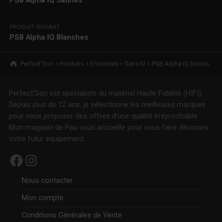
PSB Alpha IQ Jaunes
PRODUIT SUIVANT
PSB Alpha IQ Blanches
Breadcrumbs navigation
Perfect’Son
>
Produits
>
Enceintes
>
Sans fil
>
PSB Alpha IQ Noires
Perfect'Son est spécialiste du matériel Haute-Fidélité (HIFI).
Depuis plus de 12 ans, je sélectionne les meilleures marques
pour vous proposer des offres d'une qualité irréprochable.
Mon magasin de Pau vous accueille pour vous faire découvrir
votre futur équipement.
Facebook
Instagram
Nous contacter
Mon compte
Conditions Générales de Vente