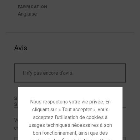
FABRICATION
Anglaise
Avis
Il n’y pas encore d’avis.
SOYEZ LE PREMIER À LAISSER VOTRE AVIS
SUR “
REGA FONO MK5
”
Votre adresse e-mail ne sera pas publiée.
Les
champs obligatoires sont indiqués avec
*
Votre avis
*