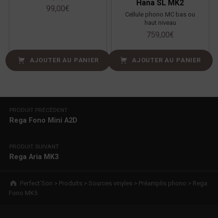
Hana SL MK2
99,00
€
Cellule phono MC bas ou
haut niveau
759,00
€
AJOUTER AU PANIER
AJOUTER AU PANIER
Navigation de l’article
PRODUIT PRÉCÉDENT
Rega Fono Mini A2D
PRODUIT SUIVANT
Rega Aria MK3
Breadcrumbs navigation
Perfect’Son
>
Produits
>
Sources vinyles
>
Préamplis phono
>
Rega
Fono MK5