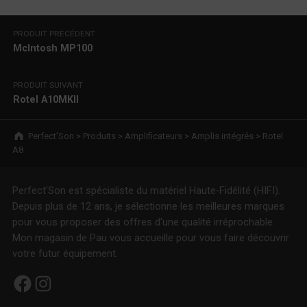
Navigation de l’article
PRODUIT PRÉCÉDENT
McIntosh MP100
PRODUIT SUIVANT
Rotel A10MKII
Breadcrumbs navigation
Perfect’Son
>
Produits
>
Amplificateurs
>
Amplis intégrés
>
Rotel
A8
Perfect'Son est spécialiste du matériel Haute-Fidélité (HIFI).
Depuis plus de 12 ans, je sélectionne les meilleures marques
pour vous proposer des offres d'une qualité irréprochable.
Mon magasin de Pau vous accueille pour vous faire découvrir
votre futur équipement.
Facebook
Instagram