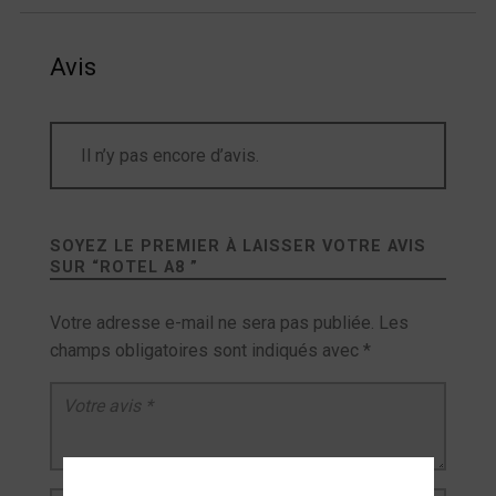
Avis
Il n’y pas encore d’avis.
SOYEZ LE PREMIER À LAISSER VOTRE AVIS
SUR “
ROTEL A8
”
Votre adresse e-mail ne sera pas publiée.
Les
champs obligatoires sont indiqués avec
*
Votre avis
*
Nom
*
E-mail
*