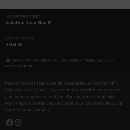
Navigation de l’article
PRODUIT PRÉCÉDENT
Velodyne Deep Blue 8′
PRODUIT SUIVANT
Rotel A8
Breadcrumbs navigation
Perfect’Son
>
Produits
>
Sources vinyles
>
Préamplis phono
>
McIntosh MP100
Perfect'Son est spécialiste du matériel Haute-Fidélité (HIFI).
Depuis plus de 12 ans, je sélectionne les meilleures marques
pour vous proposer des offres d'une qualité irréprochable.
Mon magasin de Pau vous accueille pour vous faire découvrir
votre futur équipement.
Facebook
Instagram