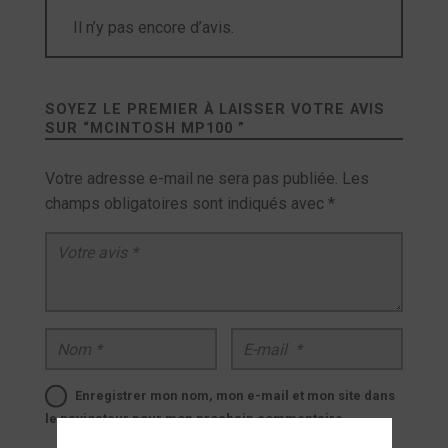
Il n’y pas encore d’avis.
SOYEZ LE PREMIER À LAISSER VOTRE AVIS
SUR “
MCINTOSH MP100
”
Votre adresse e-mail ne sera pas publiée.
Les
champs obligatoires sont indiqués avec
*
Votre avis
*
Nom
*
E-mail
*
Enregistrer mon nom, mon e-mail et mon site dans
le navigateur pour mon prochain commentaire.