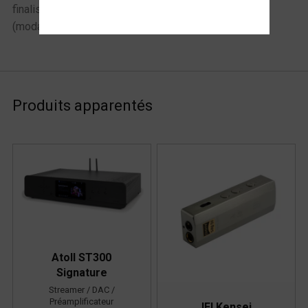
finaliser votre achat
(modalités, livraison)
Produits apparentés
Atoll ST300
Signature
Streamer / DAC /
Préamplificateur
IFI Kensei