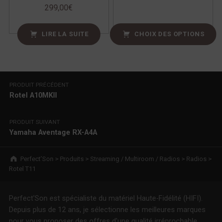
299,00
€
LIRE LA SUITE
CHOIX DES OPTIONS
Navigation de l’article
PRODUIT PRÉCÉDENT
Rotel A10MKII
PRODUIT SUIVANT
Yamaha Aventage RX-A4A
Breadcrumbs navigation
Perfect’Son
>
Produits
>
Streaming / Multiroom / Radios
>
Radios
>
Rotel T11
Perfect'Son est spécialiste du matériel Haute-Fidélité (HIFI).
Depuis plus de 12 ans, je sélectionne les meilleures marques
pour vous proposer des offres d'une qualité irréprochable.