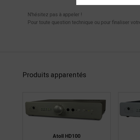
N'hésitez pas à appeler !
Pour toute question technique ou pour finaliser votr
Produits apparentés
Atoll HD100