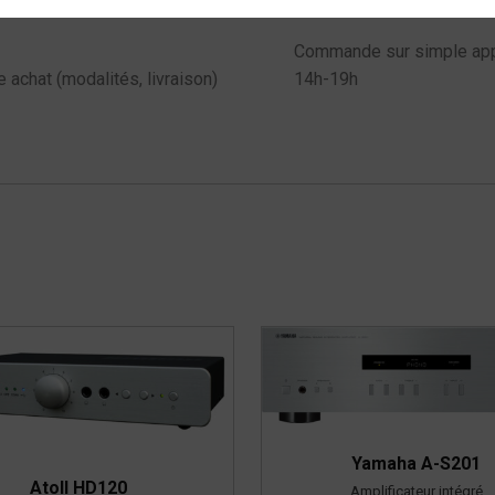
Commande sur simple appe
e achat (modalités, livraison)
14h-19h
Yamaha A-S201
Atoll HD120
Amplificateur intégré