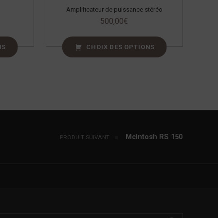
Amplificateur de puissance stéréo
500,00
€
NS
CHOIX DES OPTIONS
McIntosh RS 150
PRODUIT SUIVANT