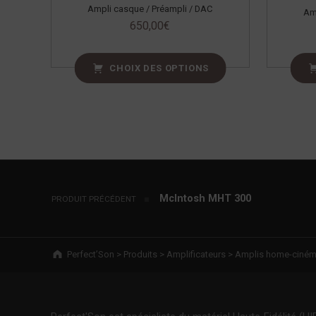
Ampli casque / Préampli / DAC
Am
650,00
€
CHOIX DES OPTIONS
Navigation de l’article
McIntosh MHT 300
PRODUIT PRÉCÉDENT
Breadcrumbs navigation
Perfect’Son
>
Produits
>
Amplificateurs
>
Amplis home-ciné