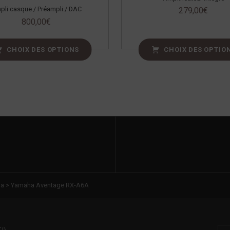
pli casque / Préampli / DAC
279,00
€
800,00
€
CHOIX DES OPTIONS
CHOIX DES OPTIO
ma
>
Yamaha Aventage RX-A6A
Rechercher