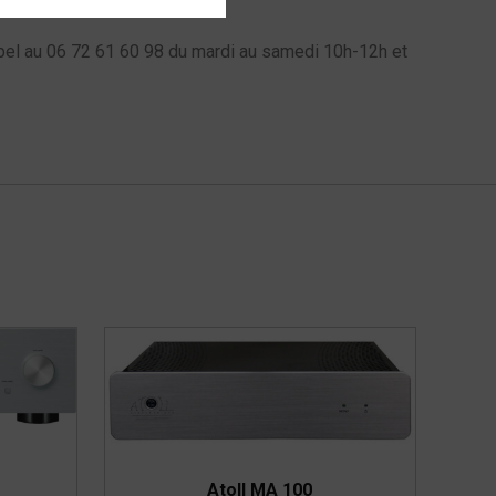
l au 06 72 61 60 98 du mardi au samedi 10h-12h et
Atoll MA 100