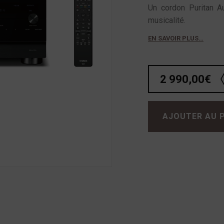
Un cordon Puritan A
musicalité.
EN SAVOIR PLUS…
2 990,00
€
quantité de Yamaha Aventage RX-A6A
AJOUTER AU 