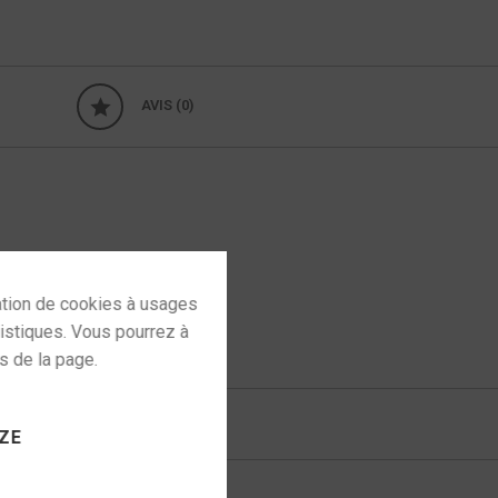
AVIS (0)
 to activate
 rx-a6a
ZE