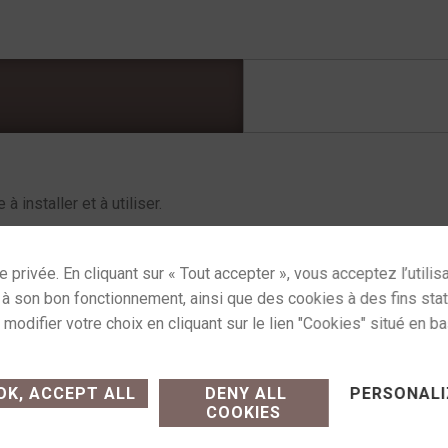
à installer et à utiliser.
yamaha.com/fr/products/audio_visual/av_receivers_amps/rx-
tml
ses cookies and gives you control over what you want
ries :
Amplificateurs
,
Amplis home-cinéma
Étiquette :
yamaha
K, ACCEPT ALL
DENY ALL
PERSONALI
COOKIES