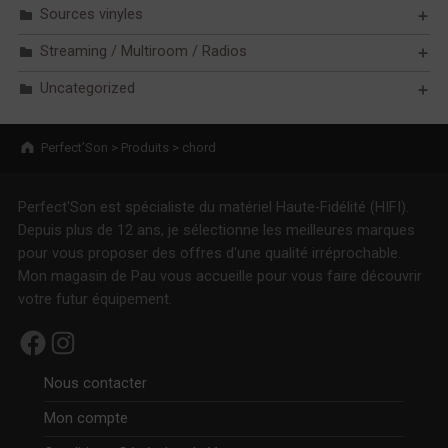
Sources vinyles
Streaming / Multiroom / Radios
Uncategorized
Breadcrumbs navigation
Perfect’Son
>
Produits
>
chord
Perfect'Son est spécialiste du matériel Haute-Fidélité (HIFI).
Depuis plus de 12 ans, je sélectionne les meilleures marques
pour vous proposer des offres d'une qualité irréprochable.
Mon magasin de Pau vous accueille pour vous faire découvrir
votre futur équipement.
Facebook
Instagram
Nous contacter
Mon compte