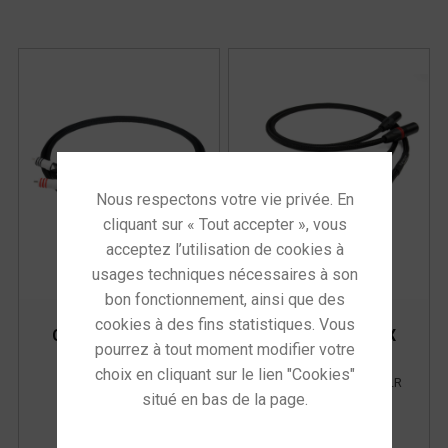
Chord SignatureX
Chord SignatureX
RCA
XLR
Câble de modulation
Câble de modulation XLR
RCA
1 900,00
€
en 1
1 399,00
€
en 1
mètre
This site uses cookies and
mètre