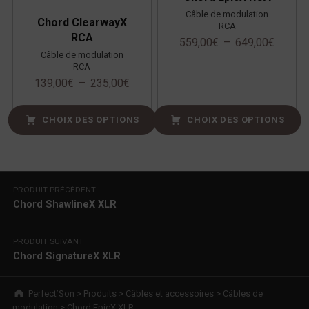
Câble de modulation
Chord ClearwayX
RCA
RCA
559,00
€
–
649,00
€
Câble de modulation
RCA
139,00
€
–
235,00
€
CHOIX DES OPTIONS
CHOIX DES OPTIONS
Navigation de l’article
PRODUIT PRÉCÉDENT
Chord ShawlineX XLR
PRODUIT SUIVANT
Chord SignatureX XLR
Breadcrumbs navigation
Perfect’Son
>
Produits
>
Câbles et accessoires
>
Câbles de
modulation
>
Chord EpicX XLR