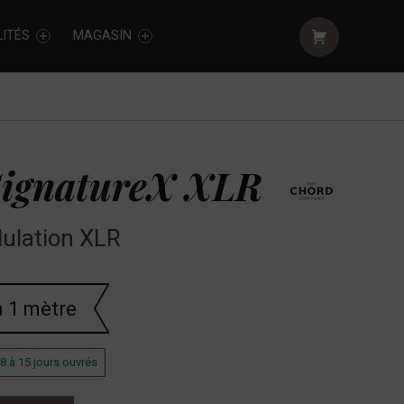
Shopping cart:
ITÉS
MAGASIN
SignatureX XLR
ulation XLR
n 1 mètre
8 à 15 jours ouvrés