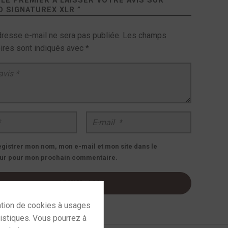
LE PREMIER À LAISSER VOTRE AVIS SUR
 SIGNATUREX XLR
”
dresse e-mail ne sera pas publiée.
Les champs
oires sont indiqués avec
*
E-mail
*
egistrer mon nom, mon e-mail et mon site dans le
ur pour mon prochain commentaire.