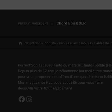
Navigation de l’article
Chord EpicX XLR
PRODUIT PRÉCÉDENT
Breadcrumbs navigation
Perfect’Son
>
Produits
>
Câbles et accessoires
>
Câbles de m
Perfect'Son est spécialiste du matériel Haute-Fidélité (HIF
Depuis plus de 12 ans, je sélectionne les meilleures mar
pour vous proposer des offres d'une qualité irréprochabl
Mon magasin de Pau vous accueille pour vous faire
découvrir votre futur équipement.
Facebook
Instagram