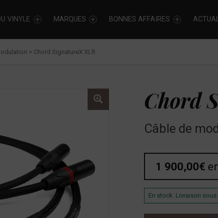
U VINYLE
MARQUES
BONNES AFFAIRES
ACTUAL
odulation
>
Chord SignatureX XLR
Chord 
Câble de mod
1 900,00
€
e
En stock. Livraison sous 
quantité de Chord SignatureX XLR