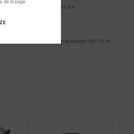
,
modulation
,
signature
,
tuned
,
xlr
 to activate
ZE
l au 06 72 61 60 98 du mardi au samedi 10h-12h et