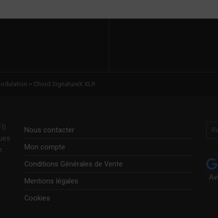
odulation
>
Chord SignatureX XLR
Rechercher
I).
Nous contacter
ques
Mon compte
e.
Conditions Générales de Vente
Av
Mentions légales
Cookies