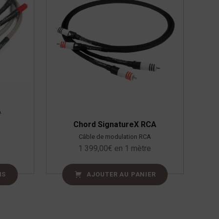
A
Chord SignatureX RCA
Câble de modulation RCA
1 399,00
€
en 1 mètre
NS
AJOUTER AU PANIER