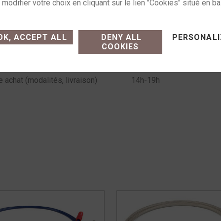
gorie :
Câbles de modulation
Étiquettes :
aray
,
cable
,
chord
ses cookies and gives you control over what you want
K, ACCEPT ALL
DENY ALL
PERSONALI
COOKIES
Commande sur simple appe
e achat (modalités, livraison)
14h-19h