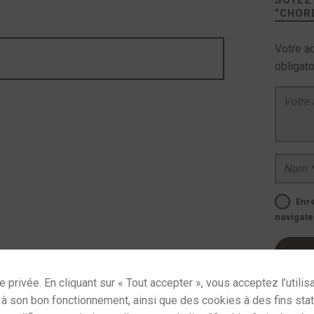
SOYEZ 
“
CHORD
Votre a
obligat
Votre avis
*
Nom
*
Enr
navigate