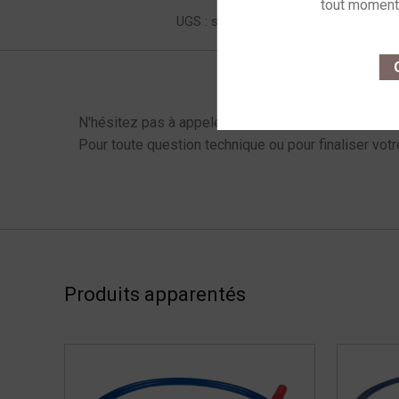
UGS :
sku-chord-sign-aray-xlr
Caté
This site u
O
Menu latéral produits
N'hésitez pas à appeler !
Pour toute question technique ou pour finaliser votr
Produits apparentés