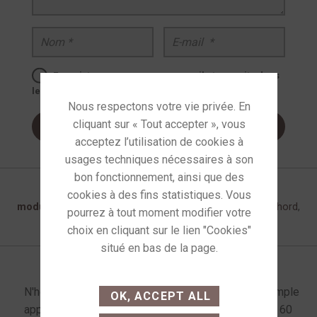
Nom
*
E-mail
*
Enregistrer mon nom, mon e-mail et mon site dans
le navigateur pour mon prochain commentaire.
UGS :
sku-chord-indigo
Catégorie :
Câbles de
modulation
Étiquettes :
avis chord t super aray
,
chord
,
chord super aray
enu latéral produits
This site uses cookies and
gives you control over
N'hésitez pas à
Commande sur simple
OK, ACCEPT ALL
what you want to activate
appeler !
appel au 06 72 61 60