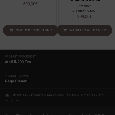
500,00
€
Streamer,
préamplificateur
399,00
€
CHOIX DES OPTIONS
AJOUTER AU PANIER
Navigation de l’article
PRODUIT PRÉCÉDENT
Atoll IN200 Evo
PRODUIT SUIVANT
Rega Planar 1
Breadcrumbs navigation
Perfect’Son
>
Produits
>
Amplificateurs
>
Amplis intégrés
>
Atoll
IN300 Evo