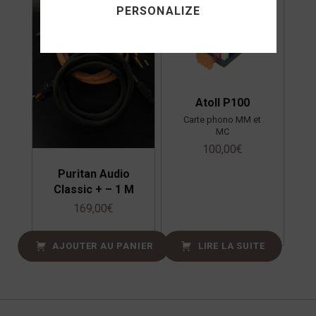
PERSONALIZE
Atoll P100
Carte phono MM et
MC
100,00
€
Puritan Audio
Classic + – 1 M
169,00
€
AJOUTER AU PANIER
LIRE LA SUITE