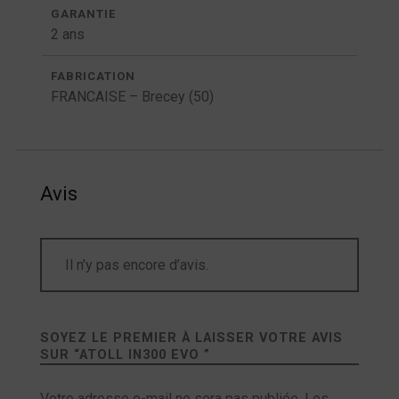
GARANTIE
2 ans
FABRICATION
FRANCAISE – Brecey (50)
Avis
Il n’y pas encore d’avis.
SOYEZ LE PREMIER À LAISSER VOTRE AVIS
SUR “
ATOLL IN300 EVO
”
Votre adresse e-mail ne sera pas publiée.
Les