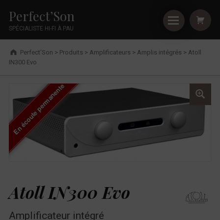
Primary Menu
Shopping
Skip to footer
Skip to main navigation
Skip to shopping cart
Skip to main content
Cookies management panel
Atoll IN300 Evo - Perfect’Son
Perfect’Son
SPÉCIALISTE HI-FI À PAU
Breadcrumbs navigation
Perfect’Son
>
Produits
>
Amplificateurs
>
Amplis intégrés
>
Atoll
IN300 Evo
En écoute permanente
Atoll IN300 Evo
Amplificateur intégré