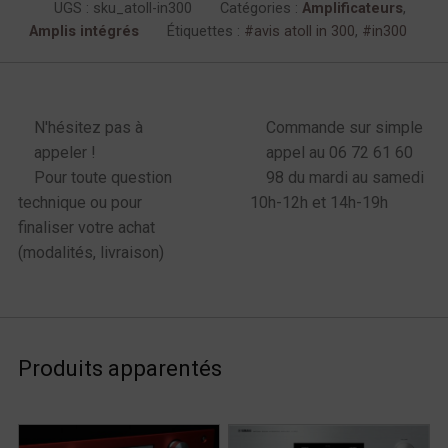
UGS :
sku_atoll-in300
Catégories :
Amplificateurs
,
Amplis intégrés
Étiquettes :
avis atoll in 300
,
in300
enu latéral produits
N'hésitez pas à
Commande sur simple
appeler !
appel au 06 72 61 60
Pour toute question
98 du mardi au samedi
technique ou pour
10h-12h et 14h-19h
finaliser votre achat
(modalités, livraison)
Produits apparentés