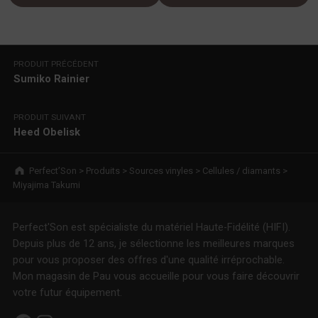
Navigation de l’article
PRODUIT PRÉCÉDENT
Sumiko Rainier
PRODUIT SUIVANT
Heed Obelisk
Breadcrumbs navigation
Perfect’Son
>
Produits
>
Sources vinyles
>
Cellules / diamants
>
Miyajima Takumi
Perfect'Son est spécialiste du matériel Haute-Fidélité (HIFI).
Depuis plus de 12 ans, je sélectionne les meilleures marques
pour vous proposer des offres d'une qualité irréprochable.
Mon magasin de Pau vous accueille pour vous faire découvrir
votre futur équipement.