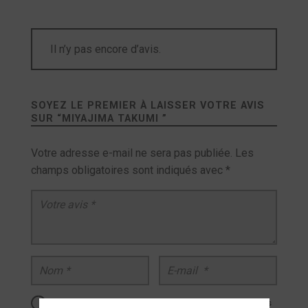
Il n’y pas encore d’avis.
SOYEZ LE PREMIER À LAISSER VOTRE AVIS
SUR “
MIYAJIMA TAKUMI
”
Votre adresse e-mail ne sera pas publiée.
Les
champs obligatoires sont indiqués avec
*
Votre avis
*
Nom
*
E-mail
*
Enregistrer mon nom, mon e-mail et mon site dans