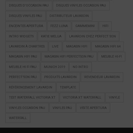
DISQUES D'OCCASION PAU
DISQUES VINYLES OCCASION PAU
DISQUES VINYLES PAU
DISTRIBUTEUR LAVARDIN
ENCEINTES APERTURA
FEZZ LUNA
GAMMEMINI
HIFI
INTRO WIDGETS
KATIE MELUA
LAVARDIN CHEZ PERFECT SON
LAVARDIN À CHARTRES
LIVE
MAGASIN HIFI
MAGASIN HIFI 64
MAGASIN HIFI PAU
MAGASIN HIFI PERFECTSON PAU
MEUBLE HI-FI
MEUBLE HI FI PAU
MUNICH 2019
NO INTRO
PERFECT'SON PAU
PRODUITS LAVARDIN
REVENDEUR LAVARDIN
RÉFÉRENCEMENT LAVARDIN
TEMPLATE
TEST WATERFALL VICTORIA XT
VICTORIA XT WATERFALL
VINYLE
VINYLES OCCASION PAU
VINYLES PAU
VISITE APERTURA
WATERFALL
Breadcrumbs navigation