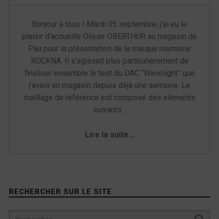
u
Bonjour à tous ! Mardi 05 septembre, j’ai eu le
e
plaisir d’accueillir Olivier OBERTHUR au magasin de
Pau pour la présentation de la marque roumaine
t
ROCKNA. Il s’agissait plus particulièrement de
t
finaliser ensemble le test du DAC “Wavelight” que
j’avais en magasin depuis déjà une semaine. Le
e
maillage de référence est composé des éléments
suivants…
:
“
Test Rockna “Wavelight”
Lire la suite
…
DAC
”
R
o
Sidebar
c
RECHERCHER SUR LE SITE
k
Rechercher :