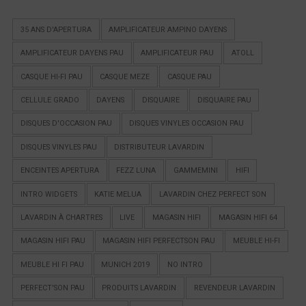
35 ANS D'APERTURA
AMPLIFICATEUR AMPINO DAYENS
AMPLIFICATEUR DAYENS PAU
AMPLIFICATEUR PAU
ATOLL
CASQUE HI-FI PAU
CASQUE MEZE
CASQUE PAU
CELLULE GRADO
DAYENS
DISQUAIRE
DISQUAIRE PAU
DISQUES D'OCCASION PAU
DISQUES VINYLES OCCASION PAU
DISQUES VINYLES PAU
DISTRIBUTEUR LAVARDIN
ENCEINTES APERTURA
FEZZ LUNA
GAMMEMINI
HIFI
INTRO WIDGETS
KATIE MELUA
LAVARDIN CHEZ PERFECT SON
LAVARDIN À CHARTRES
LIVE
MAGASIN HIFI
MAGASIN HIFI 64
MAGASIN HIFI PAU
MAGASIN HIFI PERFECTSON PAU
MEUBLE HI-FI
MEUBLE HI FI PAU
MUNICH 2019
NO INTRO
PERFECT'SON PAU
PRODUITS LAVARDIN
REVENDEUR LAVARDIN