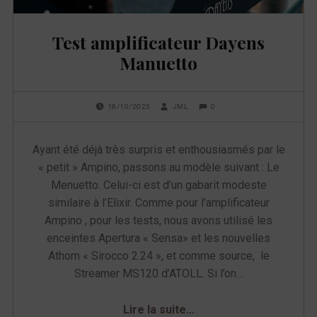
e
Test amplificateur Dayens
t
Manuetto
t
e
POSTED ON:
WRITTEN BY:
COMMENTS:
0
18/10/2025
JML
Ayant été déjà très surpris et enthousiasmés par le
:
« petit » Ampino, passons au modèle suivant : Le
P
Menuetto. Celui-ci est d’un gabarit modeste
similaire à l’Elixir. Comme pour l’amplificateur
e
Ampino , pour les tests, nous avons utilisé les
enceintes Apertura « Sensa» et les nouvelles
r
Athom « Sirocco 2.24 », et comme source, le
f
Streamer MS120 d’ATOLL. Si l’on…
e
“Test amplificateur Dayens Manuetto”
Lire la suite
…