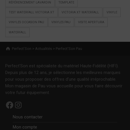
RÉFÉRENCEMENT LAVARDIN
TEMPLATE
TEST WATERFALL VICTORIA XT
VICTORIA XT WATERFALL
VINYLE
VINYLES OCCASION PAU
VINYLES PAU
VISITE APERTURA
WATERFALL
Breadcrumbs navigation
Perfect’Son
>
Actualités
>
Perfect'Son Pau
Perfect'Son est spécialiste du matériel Haute-Fidélité (HIFI).
Depuis plus de 12 ans, je sélectionne les meilleures marques
pour vous proposer des offres d'une qualité irréprochable.
Mon magasin de Pau vous accueille pour vous faire découvrir
votre futur équipement.
Facebook
Instagram
Nous contacter
Mon compte