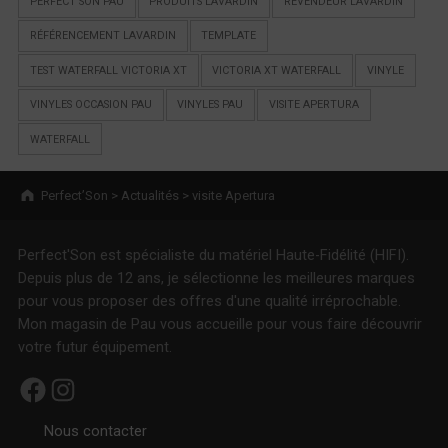
PERFECT'SON PAU
PRODUITS LAVARDIN
REVENDEUR LAVARDIN
RÉFÉRENCEMENT LAVARDIN
TEMPLATE
TEST WATERFALL VICTORIA XT
VICTORIA XT WATERFALL
VINYLE
VINYLES OCCASION PAU
VINYLES PAU
VISITE APERTURA
WATERFALL
Breadcrumbs navigation
Perfect’Son
>
Actualités
>
visite Apertura
Perfect'Son est spécialiste du matériel Haute-Fidélité (HIFI).
Depuis plus de 12 ans, je sélectionne les meilleures marques
pour vous proposer des offres d'une qualité irréprochable.
Mon magasin de Pau vous accueille pour vous faire découvrir
votre futur équipement.
Facebook
Instagram
Nous contacter