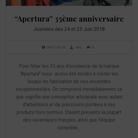
e
“Apertura” 35ème anniversaire
t
Journées des 24 et 25 Juin 2018
t
e
POSTED ON:
WRITTEN BY:
COMMENTS:
0
08/07/2018
JML
Pour fêter les 35 ans d’existence de la marque
:
“Apertura” nous avons été invités à visiter les
v
locaux de fabrication de ces enceintes
exceptionnelles. On comprend immédiatement ce
i
que signifie une conception artisanale avec autant
d’attentions et de précisions portées à ces
s
produits hors normes. Etaient présents la plupart
i
des revendeurs français, ainsi que l’équipe
complète…
t