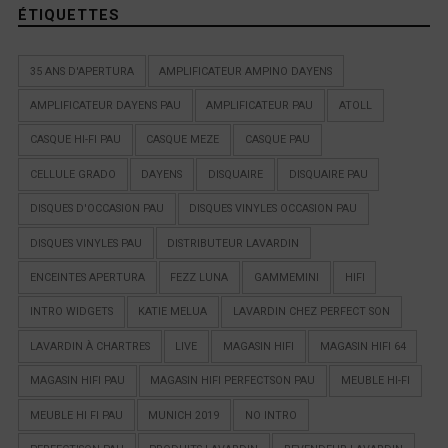
ÉTIQUETTES
35 ANS D'APERTURA
AMPLIFICATEUR AMPINO DAYENS
AMPLIFICATEUR DAYENS PAU
AMPLIFICATEUR PAU
ATOLL
CASQUE HI-FI PAU
CASQUE MEZE
CASQUE PAU
CELLULE GRADO
DAYENS
DISQUAIRE
DISQUAIRE PAU
DISQUES D'OCCASION PAU
DISQUES VINYLES OCCASION PAU
DISQUES VINYLES PAU
DISTRIBUTEUR LAVARDIN
ENCEINTES APERTURA
FEZZ LUNA
GAMMEMINI
HIFI
INTRO WIDGETS
KATIE MELUA
LAVARDIN CHEZ PERFECT SON
LAVARDIN À CHARTRES
LIVE
MAGASIN HIFI
MAGASIN HIFI 64
MAGASIN HIFI PAU
MAGASIN HIFI PERFECTSON PAU
MEUBLE HI-FI
MEUBLE HI FI PAU
MUNICH 2019
NO INTRO