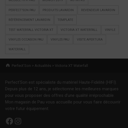
MEUBLE HI FI PAU
MUNICH 2019
NO INTRO
PERFECT'SON PAU
PRODUITS LAVARDIN
REVENDEUR LAVARDIN
RÉFÉRENCEMENT LAVARDIN
TEMPLATE
TEST WATERFALL VICTORIA XT
VICTORIA XT WATERFALL
VINYLE
VINYLES OCCASION PAU
VINYLES PAU
VISITE APERTURA
WATERFALL
Breadcrumbs navigation
Perfect’Son
>
Actualités
>
Victoria XT Waterfall
Perfect'Son est spécialiste du matériel Haute-Fidélité (HIFI).
Depuis plus de 12 ans, je sélectionne les meilleures marques
pour vous proposer des offres d'une qualité irréprochable.
Mon magasin de Pau vous accueille pour vous faire découvrir
votre futur équipement.
Facebook
Instagram