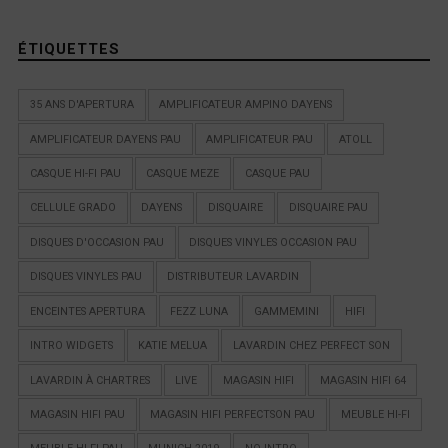
ÉTIQUETTES
35 ANS D'APERTURA
AMPLIFICATEUR AMPINO DAYENS
AMPLIFICATEUR DAYENS PAU
AMPLIFICATEUR PAU
ATOLL
CASQUE HI-FI PAU
CASQUE MEZE
CASQUE PAU
CELLULE GRADO
DAYENS
DISQUAIRE
DISQUAIRE PAU
DISQUES D'OCCASION PAU
DISQUES VINYLES OCCASION PAU
DISQUES VINYLES PAU
DISTRIBUTEUR LAVARDIN
ENCEINTES APERTURA
FEZZ LUNA
GAMMEMINI
HIFI
INTRO WIDGETS
KATIE MELUA
LAVARDIN CHEZ PERFECT SON
LAVARDIN À CHARTRES
LIVE
MAGASIN HIFI
MAGASIN HIFI 64
MAGASIN HIFI PAU
MAGASIN HIFI PERFECTSON PAU
MEUBLE HI-FI