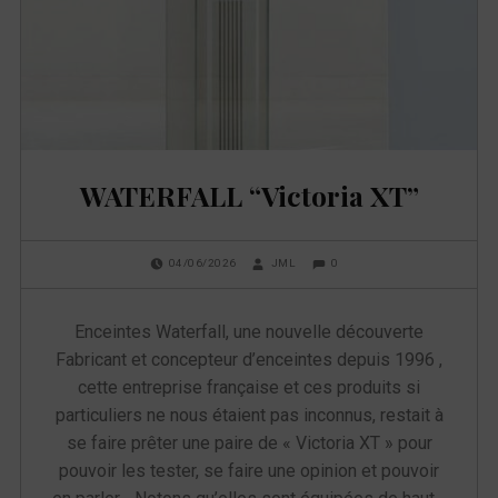
u
e
t
t
WATERFALL “Victoria XT”
e
POSTED ON:
WRITTEN BY:
COMMENTS:
0
04/06/2026
JML
:
Enceintes Waterfall, une nouvelle découverte
V
Fabricant et concepteur d’enceintes depuis 1996 ,
i
cette entreprise française et ces produits si
particuliers ne nous étaient pas inconnus, restait à
c
se faire prêter une paire de « Victoria XT » pour
t
pouvoir les tester, se faire une opinion et pouvoir