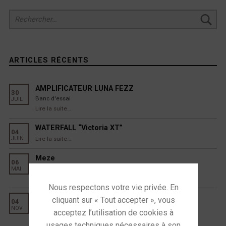
Rechercher :
ARTICLES RÉCENTS
AMPLIFICATEUR LUNA FEZZ
30
Banc d'essai
JUIL
“AMPLIFICATEUR LUNA FEZZ”
Lire la suite
…
WATERFALL “Victoria XT”
04
“WATERFALL “Victoria XT””
Lire la suite
…
JUIN
Meze
06
Une gamme qui ne cesse de s’agrandir…
MAI
“Meze”
Lire la suite
…
Dayens Ectasy III
04
Dernier test de la gamme!
NOV
“Dayens Ectasy III”
Lire la suite
…