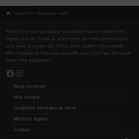
Breadcrumbs navigation
Perfect’Son
>
Actualités
>
atoll
Perfect'Son est spécialiste du matériel Haute-Fidélité (HIFI).
Depuis plus de 12 ans, je sélectionne les meilleures marques
pour vous proposer des offres d'une qualité irréprochable.
Mon magasin de Pau vous accueille pour vous faire découvrir
votre futur équipement.
Facebook
Instagram
Nous contacter
Mon compte
Conditions Générales de Vente
Mentions légales
Cookies
Rechercher