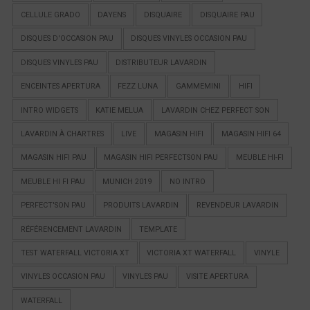
CELLULE GRADO
DAYENS
DISQUAIRE
DISQUAIRE PAU
DISQUES D'OCCASION PAU
DISQUES VINYLES OCCASION PAU
DISQUES VINYLES PAU
DISTRIBUTEUR LAVARDIN
ENCEINTES APERTURA
FEZZ LUNA
GAMMEMINI
HIFI
INTRO WIDGETS
KATIE MELUA
LAVARDIN CHEZ PERFECT SON
LAVARDIN À CHARTRES
LIVE
MAGASIN HIFI
MAGASIN HIFI 64
MAGASIN HIFI PAU
MAGASIN HIFI PERFECTSON PAU
MEUBLE HI-FI
MEUBLE HI FI PAU
MUNICH 2019
NO INTRO
PERFECT'SON PAU
PRODUITS LAVARDIN
REVENDEUR LAVARDIN
RÉFÉRENCEMENT LAVARDIN
TEMPLATE
TEST WATERFALL VICTORIA XT
VICTORIA XT WATERFALL
VINYLE
VINYLES OCCASION PAU
VINYLES PAU
VISITE APERTURA
WATERFALL