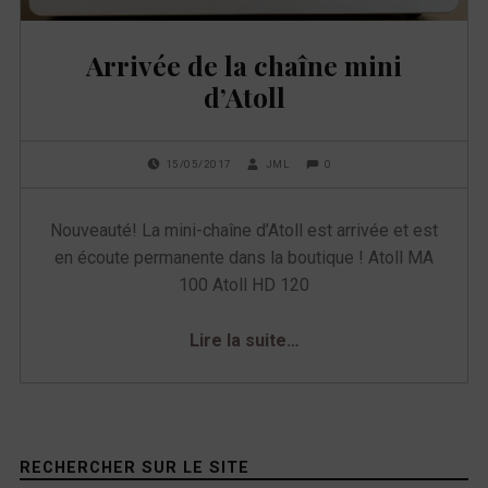
e
Arrivée de la chaîne mini
t
d’Atoll
t
e
POSTED ON:
WRITTEN BY:
COMMENTS:
0
15/05/2017
JML
Nouveauté! La mini-chaîne d’Atoll est arrivée et est
:
en écoute permanente dans la boutique ! Atoll MA
a
100 Atoll HD 120
t
“Arrivée de la chaîne mini d’Atoll”
Lire la suite
…
o
l
Sidebar
l
RECHERCHER SUR LE SITE