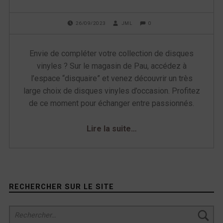
u
POSTED ON:
WRITTEN BY:
COMMENTS:
0
26/09/2023
JML
e
t
Envie de compléter votre collection de disques
vinyles ? Sur le magasin de Pau, accédez à
t
l’espace “disquaire” et venez découvrir un très
e
large choix de disques vinyles d’occasion. Profitez
de ce moment pour échanger entre passionnés.
“
AVIS AUX COLLECTIONNEURS DE VINYLES !
Lire la suite
…
:
Pink
Floyd
v
vous
attend...
i
”
Sidebar
RECHERCHER SUR LE SITE
n
Rechercher :
y