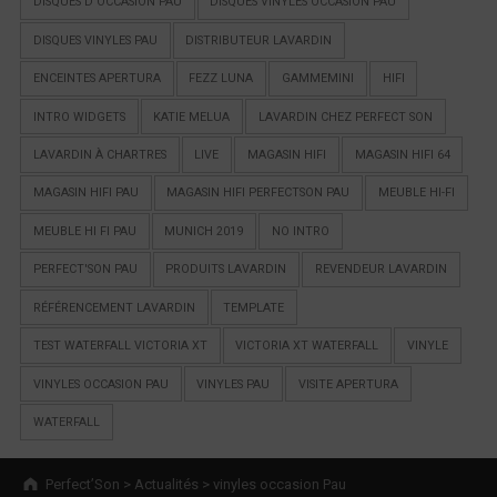
DISQUES D'OCCASION PAU
DISQUES VINYLES OCCASION PAU
DISQUES VINYLES PAU
DISTRIBUTEUR LAVARDIN
ENCEINTES APERTURA
FEZZ LUNA
GAMMEMINI
HIFI
INTRO WIDGETS
KATIE MELUA
LAVARDIN CHEZ PERFECT SON
LAVARDIN À CHARTRES
LIVE
MAGASIN HIFI
MAGASIN HIFI 64
MAGASIN HIFI PAU
MAGASIN HIFI PERFECTSON PAU
MEUBLE HI-FI
MEUBLE HI FI PAU
MUNICH 2019
NO INTRO
PERFECT'SON PAU
PRODUITS LAVARDIN
REVENDEUR LAVARDIN
RÉFÉRENCEMENT LAVARDIN
TEMPLATE
TEST WATERFALL VICTORIA XT
VICTORIA XT WATERFALL
VINYLE
VINYLES OCCASION PAU
VINYLES PAU
VISITE APERTURA
WATERFALL
Breadcrumbs navigation
Perfect’Son
>
Actualités
>
vinyles occasion Pau