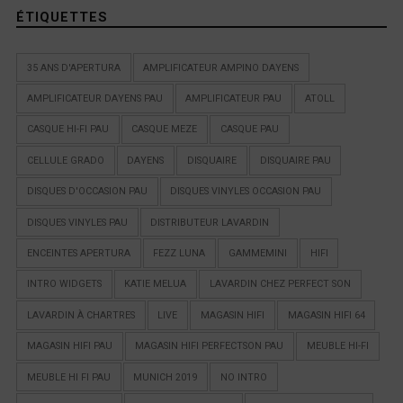
ÉTIQUETTES
35 ANS D'APERTURA
AMPLIFICATEUR AMPINO DAYENS
AMPLIFICATEUR DAYENS PAU
AMPLIFICATEUR PAU
ATOLL
CASQUE HI-FI PAU
CASQUE MEZE
CASQUE PAU
CELLULE GRADO
DAYENS
DISQUAIRE
DISQUAIRE PAU
DISQUES D'OCCASION PAU
DISQUES VINYLES OCCASION PAU
DISQUES VINYLES PAU
DISTRIBUTEUR LAVARDIN
ENCEINTES APERTURA
FEZZ LUNA
GAMMEMINI
HIFI
INTRO WIDGETS
KATIE MELUA
LAVARDIN CHEZ PERFECT SON
LAVARDIN À CHARTRES
LIVE
MAGASIN HIFI
MAGASIN HIFI 64
MAGASIN HIFI PAU
MAGASIN HIFI PERFECTSON PAU
MEUBLE HI-FI
MEUBLE HI FI PAU
MUNICH 2019
NO INTRO