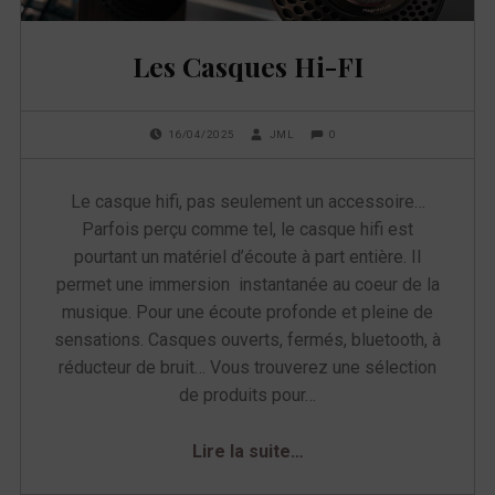
e
Les Casques Hi-FI
t
t
POSTED ON:
WRITTEN BY:
COMMENTS:
0
16/04/2025
JML
e
Le casque hifi, pas seulement un accessoire…
Parfois perçu comme tel, le casque hifi est
:
pourtant un matériel d’écoute à part entière. Il
permet une immersion instantanée au coeur de la
C
musique. Pour une écoute profonde et pleine de
a
sensations. Casques ouverts, fermés, bluetooth, à
réducteur de bruit… Vous trouverez une sélection
s
de produits pour…
q
“Les Casques Hi-FI”
Lire la suite
…
u