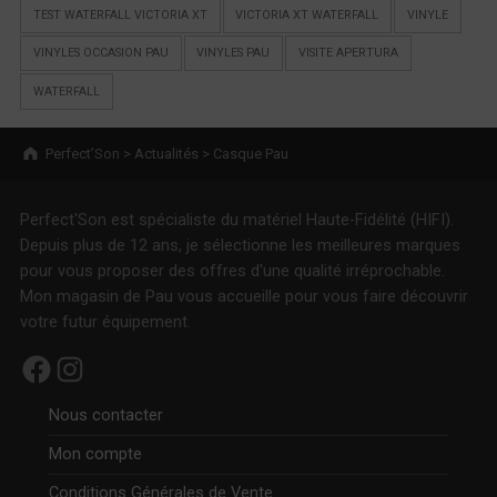
TEST WATERFALL VICTORIA XT
VICTORIA XT WATERFALL
VINYLE
VINYLES OCCASION PAU
VINYLES PAU
VISITE APERTURA
WATERFALL
Breadcrumbs navigation
Perfect’Son
>
Actualités
>
Casque Pau
Perfect'Son est spécialiste du matériel Haute-Fidélité (HIFI).
Depuis plus de 12 ans, je sélectionne les meilleures marques
pour vous proposer des offres d'une qualité irréprochable.
Mon magasin de Pau vous accueille pour vous faire découvrir
votre futur équipement.
Facebook
Instagram
Nous contacter
Mon compte
Conditions Générales de Vente