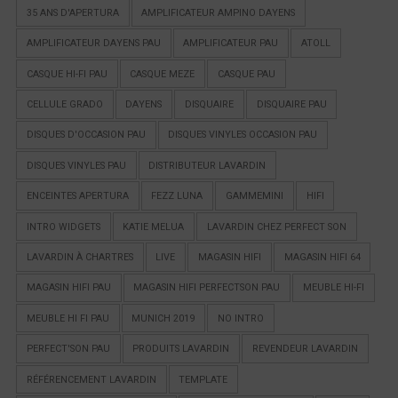
35 ANS D'APERTURA
AMPLIFICATEUR AMPINO DAYENS
AMPLIFICATEUR DAYENS PAU
AMPLIFICATEUR PAU
ATOLL
CASQUE HI-FI PAU
CASQUE MEZE
CASQUE PAU
CELLULE GRADO
DAYENS
DISQUAIRE
DISQUAIRE PAU
DISQUES D'OCCASION PAU
DISQUES VINYLES OCCASION PAU
DISQUES VINYLES PAU
DISTRIBUTEUR LAVARDIN
ENCEINTES APERTURA
FEZZ LUNA
GAMMEMINI
HIFI
INTRO WIDGETS
KATIE MELUA
LAVARDIN CHEZ PERFECT SON
LAVARDIN À CHARTRES
LIVE
MAGASIN HIFI
MAGASIN HIFI 64
MAGASIN HIFI PAU
MAGASIN HIFI PERFECTSON PAU
MEUBLE HI-FI
MEUBLE HI FI PAU
MUNICH 2019
NO INTRO
PERFECT'SON PAU
PRODUITS LAVARDIN
REVENDEUR LAVARDIN
RÉFÉRENCEMENT LAVARDIN
TEMPLATE