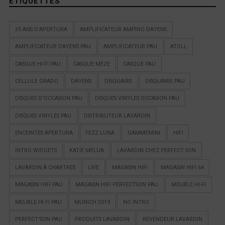
ÉTIQUETTES
35 ANS D'APERTURA
AMPLIFICATEUR AMPINO DAYENS
AMPLIFICATEUR DAYENS PAU
AMPLIFICATEUR PAU
ATOLL
CASQUE HI-FI PAU
CASQUE MEZE
CASQUE PAU
CELLULE GRADO
DAYENS
DISQUAIRE
DISQUAIRE PAU
DISQUES D'OCCASION PAU
DISQUES VINYLES OCCASION PAU
DISQUES VINYLES PAU
DISTRIBUTEUR LAVARDIN
ENCEINTES APERTURA
FEZZ LUNA
GAMMEMINI
HIFI
INTRO WIDGETS
KATIE MELUA
LAVARDIN CHEZ PERFECT SON
LAVARDIN À CHARTRES
LIVE
MAGASIN HIFI
MAGASIN HIFI 64
MAGASIN HIFI PAU
MAGASIN HIFI PERFECTSON PAU
MEUBLE HI-FI
MEUBLE HI FI PAU
MUNICH 2019
NO INTRO
PERFECT'SON PAU
PRODUITS LAVARDIN
REVENDEUR LAVARDIN