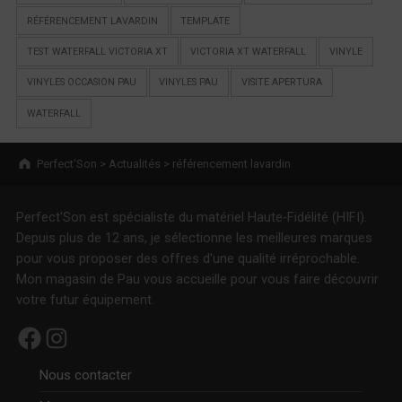
RÉFÉRENCEMENT LAVARDIN
TEMPLATE
TEST WATERFALL VICTORIA XT
VICTORIA XT WATERFALL
VINYLE
VINYLES OCCASION PAU
VINYLES PAU
VISITE APERTURA
WATERFALL
Breadcrumbs navigation
Perfect’Son
>
Actualités
>
référencement lavardin
Perfect'Son est spécialiste du matériel Haute-Fidélité (HIFI).
Depuis plus de 12 ans, je sélectionne les meilleures marques
pour vous proposer des offres d'une qualité irréprochable.
Mon magasin de Pau vous accueille pour vous faire découvrir
votre futur équipement.
Facebook
Instagram
Nous contacter