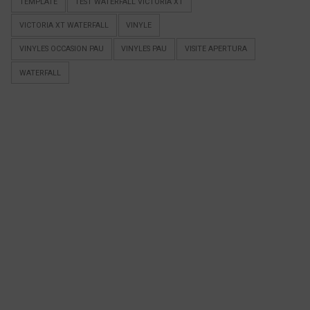
TEMPLATE
TEST WATERFALL VICTORIA XT
VICTORIA XT WATERFALL
VINYLE
VINYLES OCCASION PAU
VINYLES PAU
VISITE APERTURA
WATERFALL