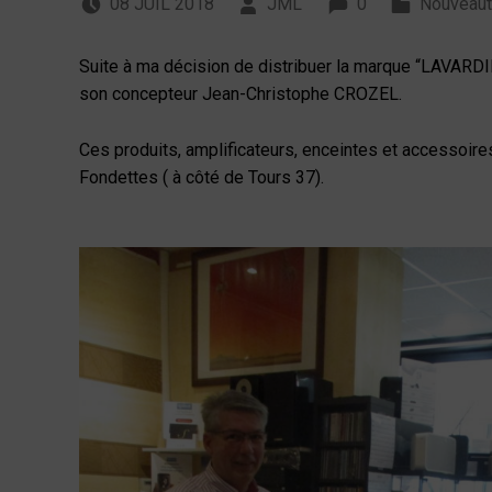
Référencement des
08
JUIL
2018
JML
0
Nouveau
Suite à ma décision de distribuer la marque “LAVARDIN”
son concepteur Jean-Christophe CROZEL.
Ces produits, amplificateurs, enceintes et accessoir
Fondettes ( à côté de Tours 37).