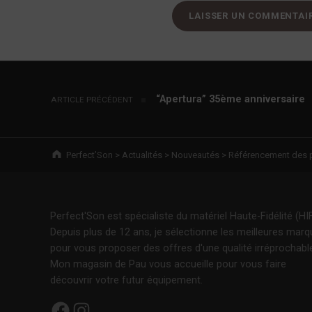
Navigation de l’article
“Apertura” 35ème anniversaire
ARTICLE PRÉCÉDENT
Breadcrumbs navigation
Perfect’Son
>
Actualités
>
Nouveautés
>
Référencement des p
Perfect'Son est spécialiste du matériel Haute-Fidélité (HIF
Depuis plus de 12 ans, je sélectionne les meilleures mar
pour vous proposer des offres d'une qualité irréprochabl
Mon magasin de Pau vous accueille pour vous faire
découvrir votre futur équipement.