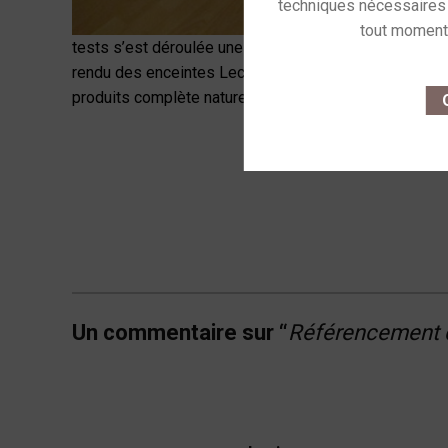
tests s’est déroulée une semaine auparavant. La qual
This site u
rendu des enceintes Lecontoure est surprenant et sor
produits complète naturellement l’offre en magasin. U
O
Skip back to navigation
Un commentaire sur “
Référencement d