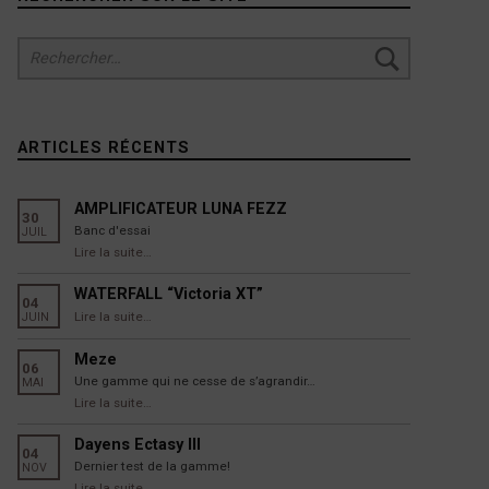
Rechercher :
ARTICLES RÉCENTS
AMPLIFICATEUR LUNA FEZZ
30
Banc d'essai
JUIL
“AMPLIFICATEUR LUNA FEZZ”
Lire la suite
…
WATERFALL “Victoria XT”
04
“WATERFALL “Victoria XT””
Lire la suite
…
JUIN
Meze
06
Une gamme qui ne cesse de s’agrandir…
MAI
“Meze”
Lire la suite
…
Dayens Ectasy III
04
Dernier test de la gamme!
NOV
“Dayens Ectasy III”
Lire la suite
…