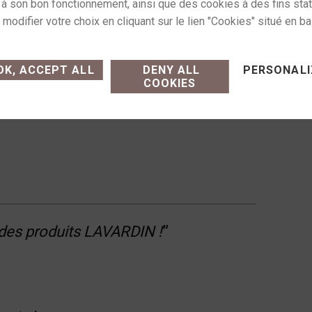
ité sonore des électroniques est hors norme. Le
ses cookies and gives you control over what you want
t des concepts habituels. Cette sélection de
ne écoute s’impose !!!
K, ACCEPT ALL
DENY ALL
PERSONALI
COOKIES
es produits LAVARDIN !
”