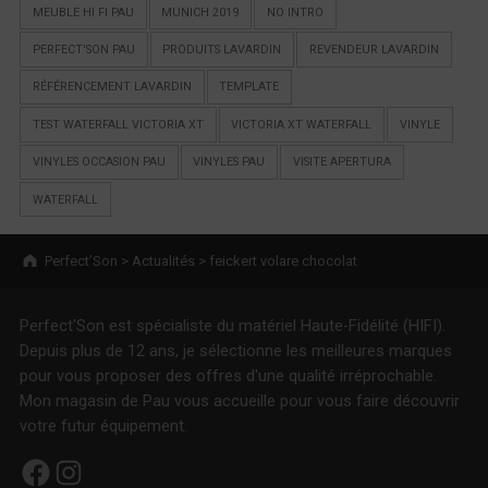
MEUBLE HI FI PAU
MUNICH 2019
NO INTRO
PERFECT'SON PAU
PRODUITS LAVARDIN
REVENDEUR LAVARDIN
RÉFÉRENCEMENT LAVARDIN
TEMPLATE
TEST WATERFALL VICTORIA XT
VICTORIA XT WATERFALL
VINYLE
VINYLES OCCASION PAU
VINYLES PAU
VISITE APERTURA
WATERFALL
Breadcrumbs navigation
Perfect’Son
>
Actualités
>
feickert volare chocolat
Perfect'Son est spécialiste du matériel Haute-Fidélité (HIFI).
Depuis plus de 12 ans, je sélectionne les meilleures marques
pour vous proposer des offres d'une qualité irréprochable.
Mon magasin de Pau vous accueille pour vous faire découvrir
votre futur équipement.
Facebook
Instagram