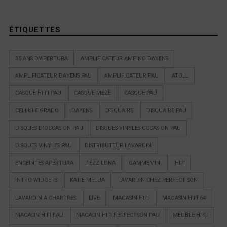
ÉTIQUETTES
35 ANS D'APERTURA
AMPLIFICATEUR AMPINO DAYENS
AMPLIFICATEUR DAYENS PAU
AMPLIFICATEUR PAU
ATOLL
CASQUE HI-FI PAU
CASQUE MEZE
CASQUE PAU
CELLULE GRADO
DAYENS
DISQUAIRE
DISQUAIRE PAU
DISQUES D'OCCASION PAU
DISQUES VINYLES OCCASION PAU
DISQUES VINYLES PAU
DISTRIBUTEUR LAVARDIN
ENCEINTES APERTURA
FEZZ LUNA
GAMMEMINI
HIFI
INTRO WIDGETS
KATIE MELUA
LAVARDIN CHEZ PERFECT SON
LAVARDIN À CHARTRES
LIVE
MAGASIN HIFI
MAGASIN HIFI 64
MAGASIN HIFI PAU
MAGASIN HIFI PERFECTSON PAU
MEUBLE HI-FI