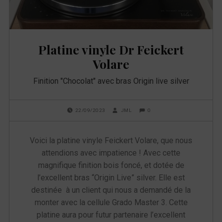
u
e
Platine vinyle Dr Feickert
t
Volare
t
Finition "Chocolat" avec bras Origin live silver
e
POSTED ON:
WRITTEN BY:
COMMENTS:
0
22/09/2023
JML
:
Voici la platine vinyle Feickert Volare, que nous
f
attendions avec impatience ! Avec cette
magnifique finition bois foncé, et dotée de
e
l’excellent bras “Origin Live” silver. Elle est
i
destinée à un client qui nous a demandé de la
monter avec la cellule Grado Master 3. Cette
c
platine aura pour futur partenaire l’excellent