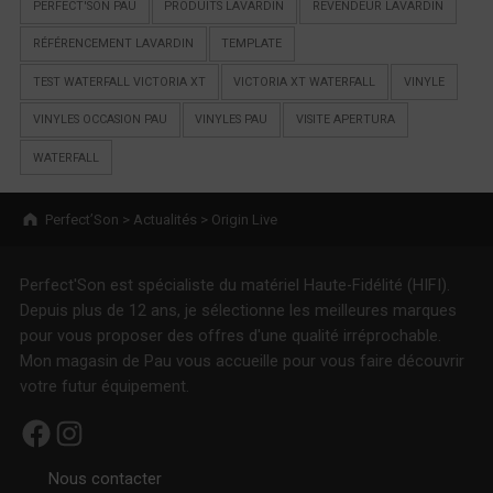
PERFECT'SON PAU
PRODUITS LAVARDIN
REVENDEUR LAVARDIN
RÉFÉRENCEMENT LAVARDIN
TEMPLATE
TEST WATERFALL VICTORIA XT
VICTORIA XT WATERFALL
VINYLE
VINYLES OCCASION PAU
VINYLES PAU
VISITE APERTURA
WATERFALL
Breadcrumbs navigation
Perfect’Son
>
Actualités
>
Origin Live
Perfect'Son est spécialiste du matériel Haute-Fidélité (HIFI).
Depuis plus de 12 ans, je sélectionne les meilleures marques
pour vous proposer des offres d'une qualité irréprochable.
Mon magasin de Pau vous accueille pour vous faire découvrir
votre futur équipement.
Facebook
Instagram
Nous contacter