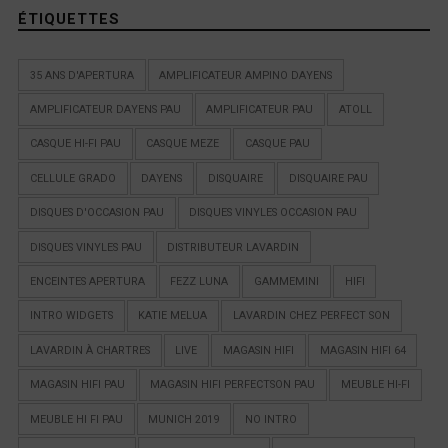
ÉTIQUETTES
35 ANS D'APERTURA
AMPLIFICATEUR AMPINO DAYENS
AMPLIFICATEUR DAYENS PAU
AMPLIFICATEUR PAU
ATOLL
CASQUE HI-FI PAU
CASQUE MEZE
CASQUE PAU
CELLULE GRADO
DAYENS
DISQUAIRE
DISQUAIRE PAU
DISQUES D'OCCASION PAU
DISQUES VINYLES OCCASION PAU
DISQUES VINYLES PAU
DISTRIBUTEUR LAVARDIN
ENCEINTES APERTURA
FEZZ LUNA
GAMMEMINI
HIFI
INTRO WIDGETS
KATIE MELUA
LAVARDIN CHEZ PERFECT SON
LAVARDIN À CHARTRES
LIVE
MAGASIN HIFI
MAGASIN HIFI 64
MAGASIN HIFI PAU
MAGASIN HIFI PERFECTSON PAU
MEUBLE HI-FI
MEUBLE HI FI PAU
MUNICH 2019
NO INTRO