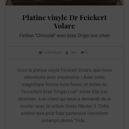
e
Platine vinyle Dr Feickert
t
Volare
t
Finition "Chocolat" avec bras Origin live silver
e
POSTED ON:
WRITTEN BY:
COMMENTS:
0
22/09/2023
JML
:
Voici la platine vinyle Feickert Volare, que nous
O
attendions avec impatience ! Avec cette
magnifique finition bois foncé, et dotée de
r
l’excellent bras “Origin Live” silver. Elle est
i
destinée à un client qui nous a demandé de la
monter avec la cellule Grado Master 3. Cette
g
platine aura pour futur partenaire l’excellent
préampli phono “Vida…
i