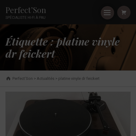
Primary Menu
Shopping
Skip to footer
Skip to main navigation
Skip to shopping cart
Skip to main content
Cookies management panel
platine vinyle dr feickert - Perfect’Son
Perfect’Son
SPÉCIALISTE HI-FI À PAU
Introduction
Étiquette :
platine vinyle
dr feickert
Breadcrumbs navigation
Perfect’Son
>
Actualités
>
platine vinyle dr feickert
É
t
i
q