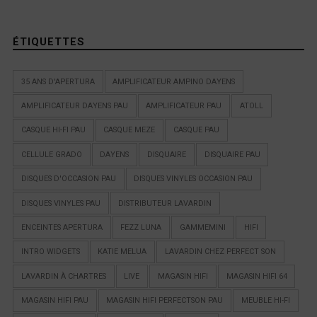
ÉTIQUETTES
35 ANS D'APERTURA
AMPLIFICATEUR AMPINO DAYENS
AMPLIFICATEUR DAYENS PAU
AMPLIFICATEUR PAU
ATOLL
CASQUE HI-FI PAU
CASQUE MEZE
CASQUE PAU
CELLULE GRADO
DAYENS
DISQUAIRE
DISQUAIRE PAU
DISQUES D'OCCASION PAU
DISQUES VINYLES OCCASION PAU
DISQUES VINYLES PAU
DISTRIBUTEUR LAVARDIN
ENCEINTES APERTURA
FEZZ LUNA
GAMMEMINI
HIFI
INTRO WIDGETS
KATIE MELUA
LAVARDIN CHEZ PERFECT SON
LAVARDIN À CHARTRES
LIVE
MAGASIN HIFI
MAGASIN HIFI 64
MAGASIN HIFI PAU
MAGASIN HIFI PERFECTSON PAU
MEUBLE HI-FI