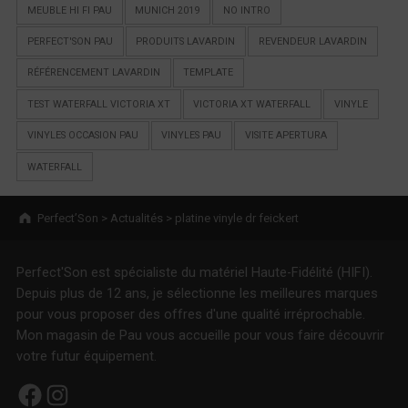
MEUBLE HI FI PAU
MUNICH 2019
NO INTRO
PERFECT'SON PAU
PRODUITS LAVARDIN
REVENDEUR LAVARDIN
RÉFÉRENCEMENT LAVARDIN
TEMPLATE
TEST WATERFALL VICTORIA XT
VICTORIA XT WATERFALL
VINYLE
VINYLES OCCASION PAU
VINYLES PAU
VISITE APERTURA
WATERFALL
Breadcrumbs navigation
Perfect’Son
>
Actualités
>
platine vinyle dr feickert
Perfect'Son est spécialiste du matériel Haute-Fidélité (HIFI).
Depuis plus de 12 ans, je sélectionne les meilleures marques
pour vous proposer des offres d'une qualité irréprochable.
Mon magasin de Pau vous accueille pour vous faire découvrir
votre futur équipement.
Facebook
Instagram