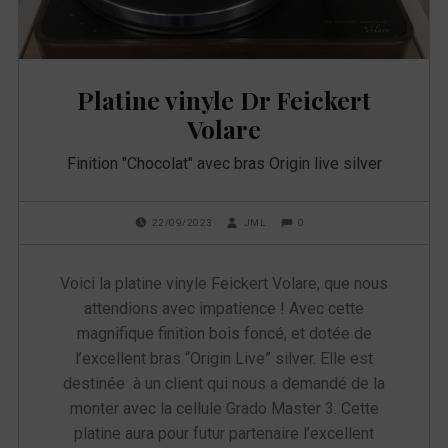
u
e
Platine vinyle Dr Feickert
t
Volare
t
Finition "Chocolat" avec bras Origin live silver
e
POSTED ON:
WRITTEN BY:
COMMENTS:
0
22/09/2023
JML
:
Voici la platine vinyle Feickert Volare, que nous
p
attendions avec impatience ! Avec cette
magnifique finition bois foncé, et dotée de
l
l’excellent bras “Origin Live” silver. Elle est
a
destinée à un client qui nous a demandé de la
monter avec la cellule Grado Master 3. Cette
t
platine aura pour futur partenaire l’excellent