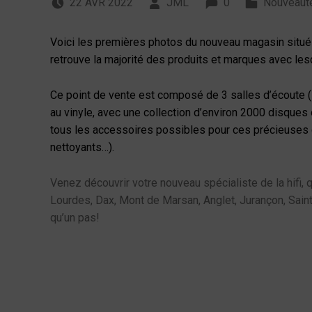
Nouveau magasin Pe
22
AVR
2022
JML
0
Nouveaut
Voici les premières photos du nouveau magasin situé 
retrouve la majorité des produits et marques avec les
Ce point de vente est composé de 3 salles d’écoute (
au vinyle, avec une collection d’environ 2000 disques o
tous les accessoires possibles pour ces précieuses ga
nettoyants…).
Venez découvrir votre nouveau spécialiste de la hifi, 
Lourdes, Dax, Mont de Marsan, Anglet, Jurançon, Saint 
qu’un pas!
Skip back to navigation