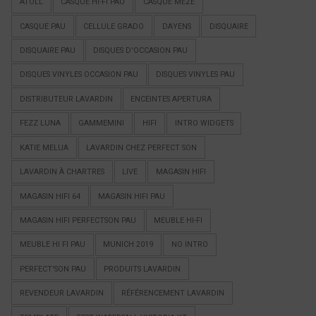
ATOLL
CASQUE HI-FI PAU
CASQUE MEZE
CASQUE PAU
CELLULE GRADO
DAYENS
DISQUAIRE
DISQUAIRE PAU
DISQUES D'OCCASION PAU
DISQUES VINYLES OCCASION PAU
DISQUES VINYLES PAU
DISTRIBUTEUR LAVARDIN
ENCEINTES APERTURA
FEZZ LUNA
GAMMEMINI
HIFI
INTRO WIDGETS
KATIE MELUA
LAVARDIN CHEZ PERFECT SON
LAVARDIN À CHARTRES
LIVE
MAGASIN HIFI
MAGASIN HIFI 64
MAGASIN HIFI PAU
MAGASIN HIFI PERFECTSON PAU
MEUBLE HI-FI
MEUBLE HI FI PAU
MUNICH 2019
NO INTRO
PERFECT'SON PAU
PRODUITS LAVARDIN
REVENDEUR LAVARDIN
RÉFÉRENCEMENT LAVARDIN