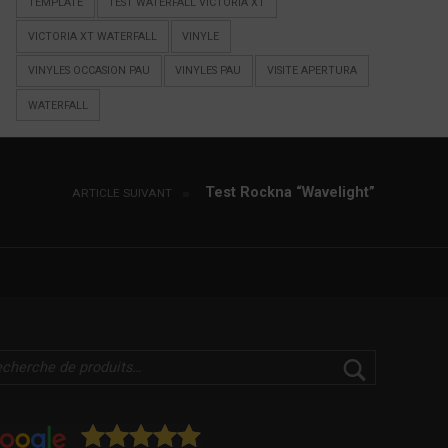
TEMPLATE
TEST WATERFALL VICTORIA XT
VICTORIA XT WATERFALL
VINYLE
VINYLES OCCASION PAU
VINYLES PAU
VISITE APERTURA
WATERFALL
Test Rockna “Wavelight”
ARTICLE SUIVANT