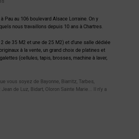
rfect’Son à Pau (64)
és
à Pau au 106 boulevard Alsace Lorraine. On y
quels nous travaillons depuis 10 ans à Chartres.
 2 de 35 M2 et une de 25 M2) et d’une salle dédiée
riginaux à la vente, un grand choix de platines et
lettes (cellules, tapis, brosses, machine à laver,
que vous soyez de Bayonne, Biarritz, Tarbes,
Jean de Luz, Bidart, Oloron Sainte Marie…. Il n’y a