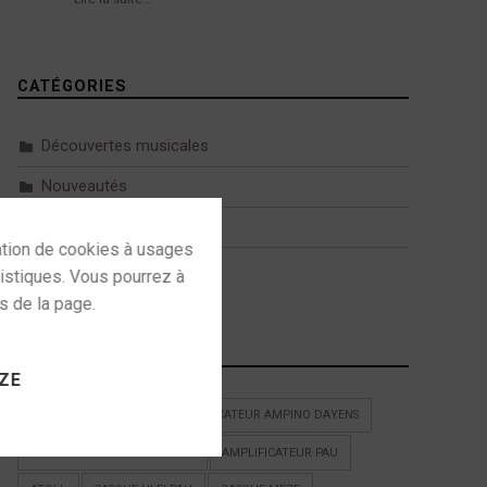
CATÉGORIES
Découvertes musicales
Nouveautés
Tests
Uncategorized
 to activate
ÉTIQUETTES
ZE
35 ANS D'APERTURA
AMPLIFICATEUR AMPINO DAYENS
AMPLIFICATEUR DAYENS PAU
AMPLIFICATEUR PAU