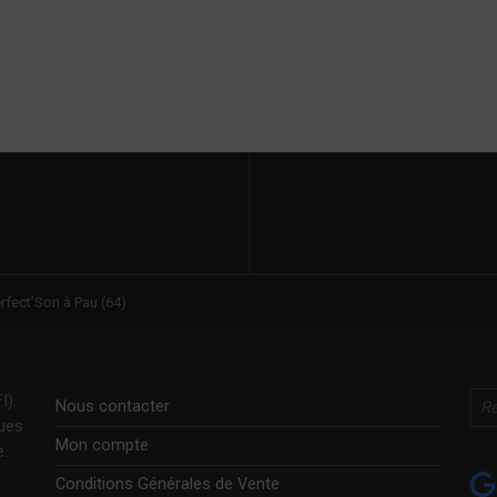
fect’Son à Pau (64)
Rechercher
I).
Nous contacter
ques
Mon compte
e.
Conditions Générales de Vente