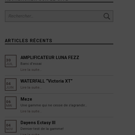
Rechercher :
ARTICLES RÉCENTS
AMPLIFICATEUR LUNA FEZZ
30
Banc d'essai
JUIL
“AMPLIFICATEUR LUNA FEZZ”
Lire la suite
…
WATERFALL “Victoria XT”
04
“WATERFALL “Victoria XT””
Lire la suite
…
JUIN
Meze
06
Une gamme qui ne cesse de s’agrandir…
MAI
“Meze”
Lire la suite
…
Dayens Ectasy III
04
Dernier test de la gamme!
NOV
“Dayens Ectasy III”
Lire la suite
…