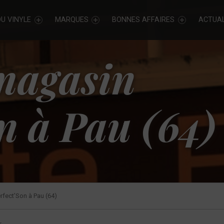
U VINYLE
MARQUES
BONNES AFFAIRES
ACTUAL
magasin
n à Pau (64)
fect’Son à Pau (64)