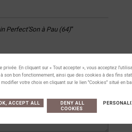
 Perfect’Son à Pau (64)
”
entaire
 pas publiée.
Les champs obligatoires sont
ses cookies and gives you control over what you want
K, ACCEPT ALL
DENY ALL
PERSONALI
COOKIES