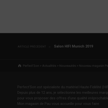
Navigation de l’article
Salon HIFI Munich 2019
ARTICLE PRÉCÉDENT
Breadcrumbs navigation
Perfect’Son
>
Actualités
>
Nouveautés
>
Nouveau magasin Per
Perfect'Son est spécialiste du matériel Haute-Fidélité (HIF
Depuis plus de 12 ans, je sélectionne les meilleures mar
pour vous proposer des offres d'une qualité irréprochabl
Mon magasin de Pau vous accueille pour vous faire